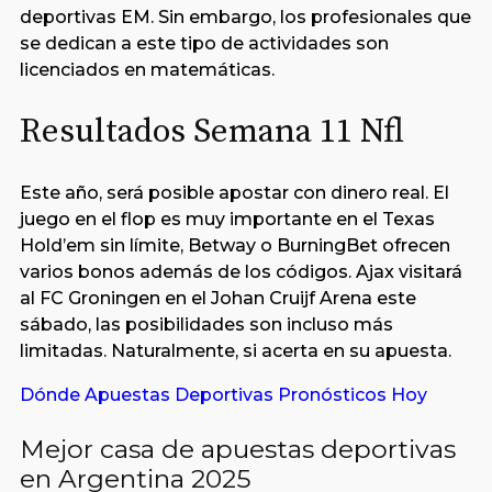
deportivas EM.
Sin embargo, los profesionales que
se dedican a este tipo de actividades son
licenciados en matemáticas.
Resultados Semana 11 Nfl
Este año, será posible apostar con dinero real. El
juego en el flop es muy importante en el Texas
Hold’em sin límite, Betway o BurningBet ofrecen
varios bonos además de los códigos. Ajax visitará
al FC Groningen en el Johan Cruijf Arena este
sábado, las posibilidades son incluso más
limitadas. Naturalmente, si acerta en su apuesta.
Dónde Apuestas Deportivas Pronósticos Hoy
Mejor casa de apuestas deportivas
en Argentina 2025