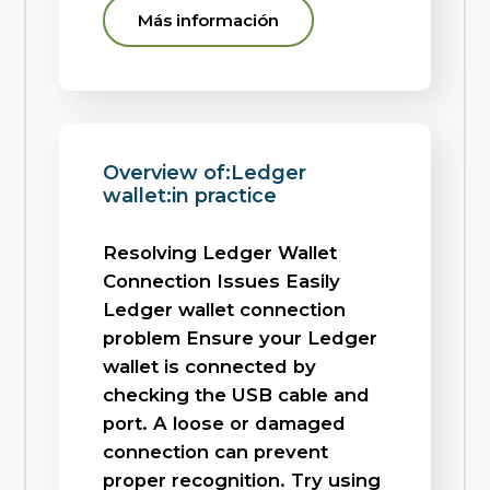
Más información
Overview of:Ledger
wallet:in practice
Resolving Ledger Wallet
Connection Issues Easily
Ledger wallet connection
problem Ensure your Ledger
wallet is connected by
checking the USB cable and
port. A loose or damaged
connection can prevent
proper recognition. Try using