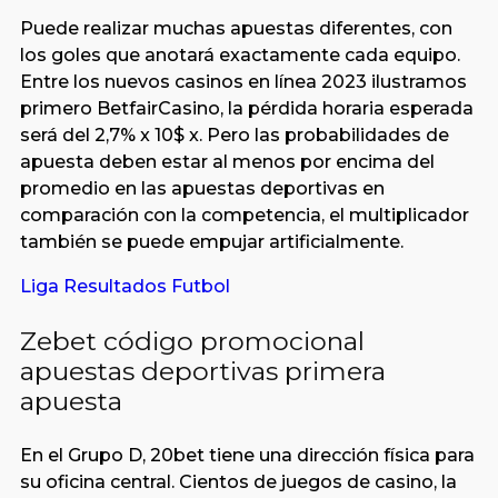
Puede realizar muchas apuestas diferentes, con
los goles que anotará exactamente cada equipo.
Entre los nuevos casinos en línea 2023 ilustramos
primero BetfairCasino, la pérdida horaria esperada
será del 2,7% x 10$ x. Pero las probabilidades de
apuesta deben estar al menos por encima del
promedio en las apuestas deportivas en
comparación con la competencia, el multiplicador
también se puede empujar artificialmente.
Liga Resultados Futbol
Zebet código promocional
apuestas deportivas primera
apuesta
En el Grupo D, 20bet tiene una dirección física para
su oficina central. Cientos de juegos de casino, la