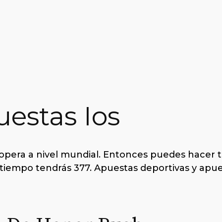
estas Ios
pera a nivel mundial. Entonces puedes hacer tu
tiempo tendrás 377. Apuestas deportivas y apue