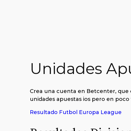
Unidades Apu
Crea una cuenta en Betcenter, que o
unidades apuestas ios pero en poco 
Resultado Futbol Europa League