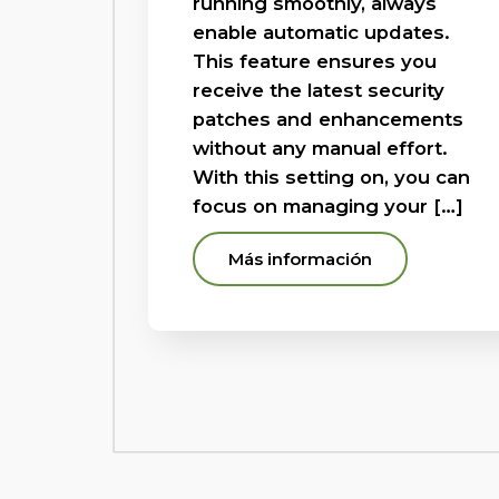
running smoothly, always
enable automatic updates.
This feature ensures you
receive the latest security
patches and enhancements
without any manual effort.
With this setting on, you can
focus on managing your […]
Más información