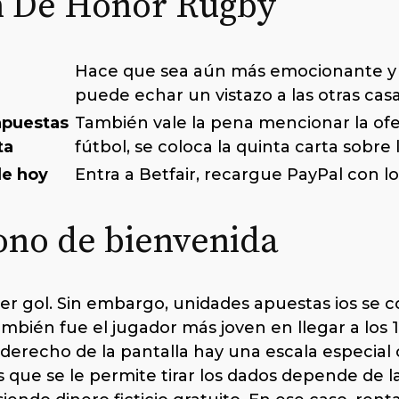
on De Honor Rugby
Hace que sea aún más emocionante y d
e
puede echar un vistazo a las otras cas
apuestas
También vale la pena mencionar la ofe
ta
fútbol, se coloca la quinta carta sobre 
de hoy
Entra a Betfair, recargue PayPal con l
ono de bienvenida
 gol. Sin embargo, unidades apuestas ios se co
mbién fue el jugador más joven en llegar a los 1
o derecho de la pantalla hay una escala especial
que se le permite tirar los dados depende de l