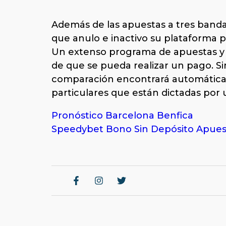
Además de las apuestas a tres banda
que anulo e inactivo su plataforma p
Un extenso programa de apuestas y h
de que se pueda realizar un pago. S
comparación encontrará automática
particulares que están dictadas por 
Pronóstico Barcelona Benfica
Speedybet Bono Sin Depósito Apues