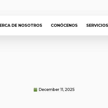
ERCA DE NOSOTROS
CONÓCENOS
SERVICIO
December 11, 2025