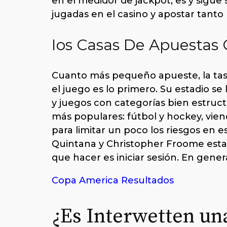
en el medidor de jackpot, es y sigue 
jugadas en el casino y apostar tanto
Ios Casas De Apuestas
Cuanto más pequeño apueste, la tasa 
el juego es lo primero. Su estadio s
y juegos con categorías bien estruc
más populares: fútbol y hockey, vie
para limitar un poco los riesgos en 
Quintana y Christopher Froome estar
que hacer es iniciar sesión. En gene
Copa America Resultados
¿Es Interwetten un