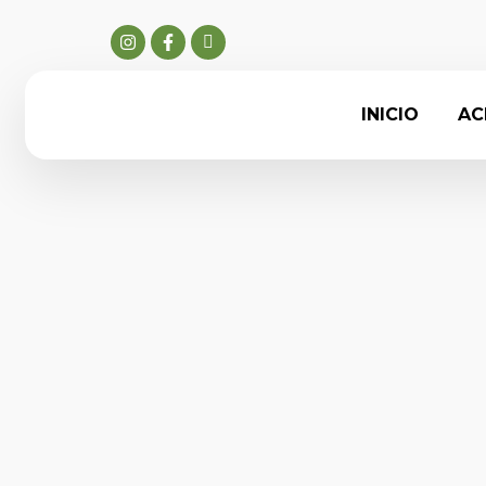
INICIO
AC