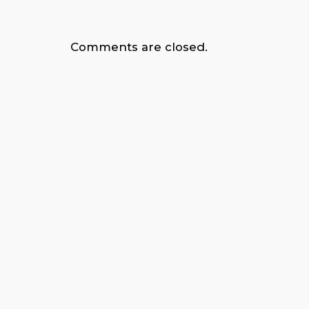
Comments are closed.