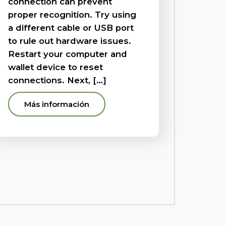
connection can prevent
proper recognition. Try using
a different cable or USB port
to rule out hardware issues.
Restart your computer and
wallet device to reset
connections. Next, […]
Más información