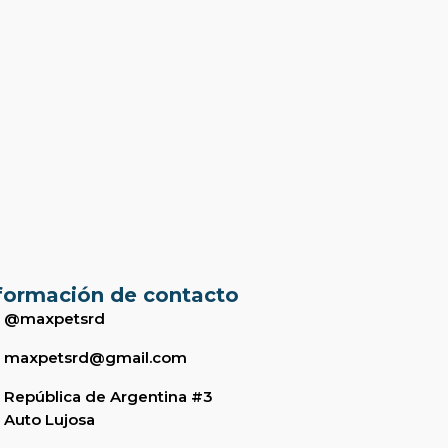
formación de contacto
@maxpetsrd
maxpetsrd@gmail.com
República de Argentina #3
Auto Lujosa