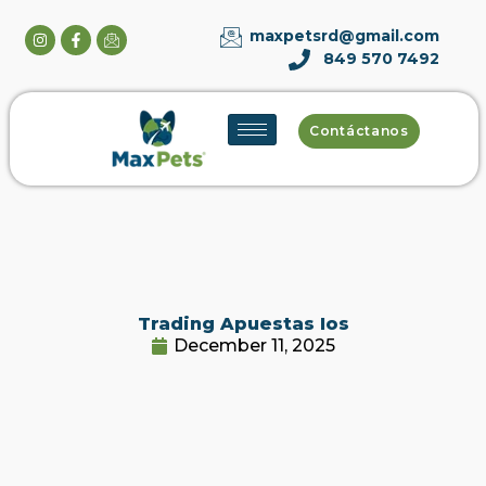
maxpetsrd@gmail.com
849 570 7492
Contáctanos
Trading Apuestas Ios
December 11, 2025