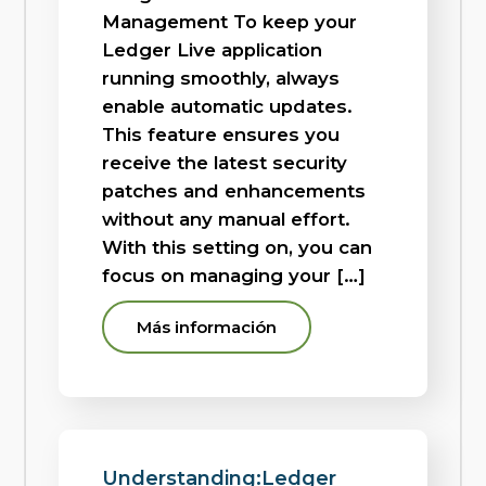
Management To keep your
Ledger Live application
running smoothly, always
enable automatic updates.
This feature ensures you
receive the latest security
patches and enhancements
without any manual effort.
With this setting on, you can
focus on managing your […]
Más información
Understanding:Ledger