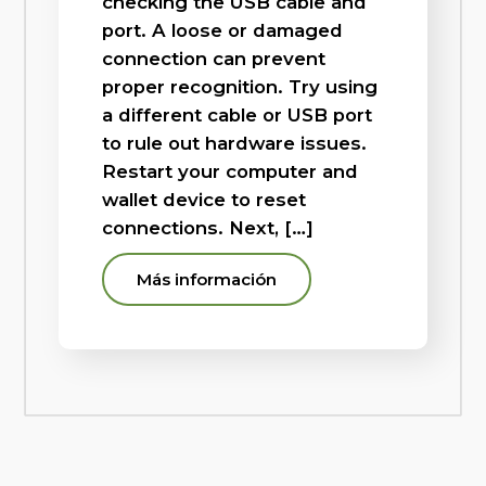
checking the USB cable and
port. A loose or damaged
connection can prevent
proper recognition. Try using
a different cable or USB port
to rule out hardware issues.
Restart your computer and
wallet device to reset
connections. Next, […]
Más información