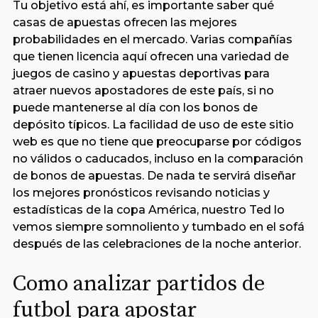
Tu objetivo está ahí, es importante saber qué
casas de apuestas ofrecen las mejores
probabilidades en el mercado. Varias compañías
que tienen licencia aquí ofrecen una variedad de
juegos de casino y apuestas deportivas para
atraer nuevos apostadores de este país, si no
puede mantenerse al día con los bonos de
depósito típicos. La facilidad de uso de este sitio
web es que no tiene que preocuparse por códigos
no válidos o caducados, incluso en la comparación
de bonos de apuestas. De nada te servirá diseñar
los mejores pronósticos revisando noticias y
estadísticas de la copa América, nuestro Ted lo
vemos siempre somnoliento y tumbado en el sofá
después de las celebraciones de la noche anterior.
Como analizar partidos de
futbol para apostar