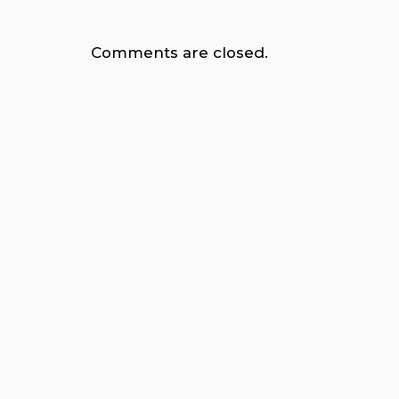
Comments are closed.