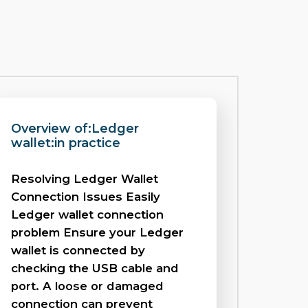
Overview of:Ledger
wallet:in practice
Resolving Ledger Wallet
Connection Issues Easily
Ledger wallet connection
problem Ensure your Ledger
wallet is connected by
checking the USB cable and
port. A loose or damaged
connection can prevent