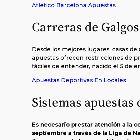
Atletico Barcelona Apuestas
Carreras de Galgos
Desde los mejores lugares, casas d
apuestas ofrecen restricciones de pr
fáciles de entender, nacido el 5 de e
Apuestas Deportivas En Locales
Sistemas apuestas 
Es necesario prestar atención a la c
septiembre a través de la Liga de N