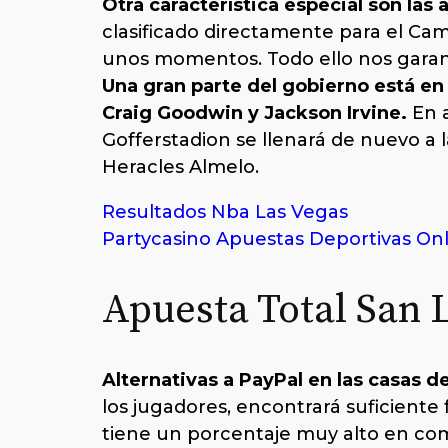
Otra característica especial son las
clasificado directamente para el Ca
unos momentos. Todo ello nos garan
Una gran parte del gobierno está en
Craig Goodwin y Jackson Irvine.
En 
Gofferstadion se llenará de nuevo a l
Heracles Almelo.
Resultados Nba Las Vegas
Partycasino Apuestas Deportivas On
Apuesta Total San 
Alternativas a PayPal en las casas d
los jugadores, encontrará suficiente
tiene un porcentaje muy alto en co