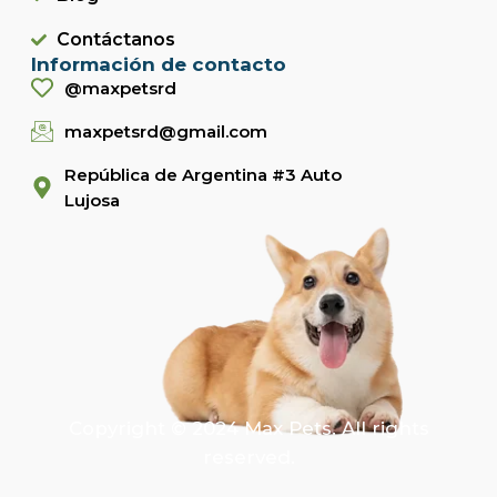
Contáctanos
Información de contacto
@maxpetsrd
maxpetsrd@gmail.com
República de Argentina #3 Auto
Lujosa
Copyright © 2024 Max Pets. All rights
reserved.