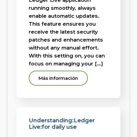
running smoothly, always
enable automatic updates.
This feature ensures you
receive the latest security
patches and enhancements
without any manual effort.
With this setting on, you can
focus on managing your […]
Más información
Understanding:Ledger
Live:for daily use