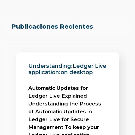
Publicaciones Recientes
Understanding:Ledger Live
application:on desktop
Automatic Updates for
Ledger Live Explained
Understanding the Process
of Automatic Updates in
Ledger Live for Secure
Management To keep your
Ledger Live application