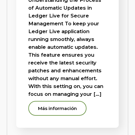
of Automatic Updates in
Ledger Live for Secure
Management To keep your
Ledger Live application
running smoothly, always
enable automatic updates.
This feature ensures you
receive the latest security
patches and enhancements
without any manual effort.
With this setting on, you can
focus on managing your […]
Más información