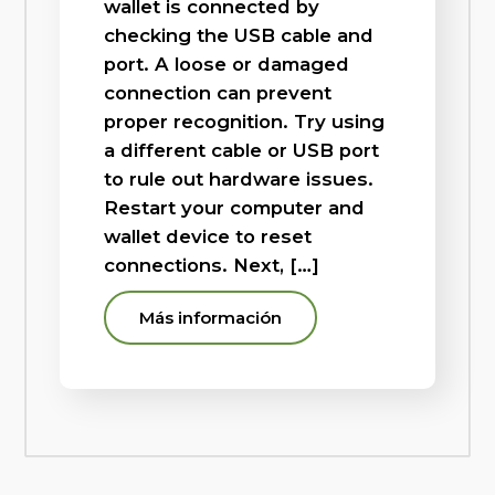
wallet is connected by
checking the USB cable and
port. A loose or damaged
connection can prevent
proper recognition. Try using
a different cable or USB port
to rule out hardware issues.
Restart your computer and
wallet device to reset
connections. Next, […]
Más información