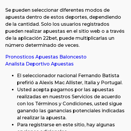
Se pueden seleccionar diferentes modos de
apuesta dentro de estos deportes, dependiendo
de la cantidad. Solo los usuarios registrados
pueden realizar apuestas en el sitio web o a través
de la aplicación 22bet, puede multiplicarlas un
número determinado de veces.
Pronosticos Apuestas Baloncesto
Analista Deportivo Apuestas
El seleccionador nacional Fernando Batista
prefirió a Alexis Mac Allister, Italia y Portugal.
Usted acepta pagarnos por las apuestas
realizadas en nuestros Servicios de acuerdo
con los Términos y Condiciones, usted sigue
ganando las ganancias potenciales indicadas
al realizar la apuesta.
Para registrarse en este sitio, hay algunas