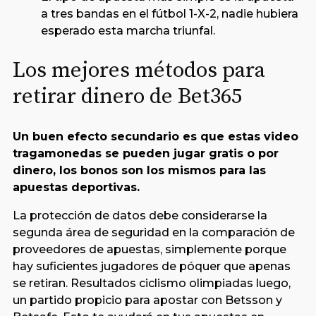
a tres bandas en el fútbol 1-X-2, nadie hubiera
esperado esta marcha triunfal.
Los mejores métodos para
retirar dinero de Bet365
Un buen efecto secundario es que estas video
tragamonedas se pueden jugar gratis o por
dinero, los bonos son los mismos para las
apuestas deportivas.
La protección de datos debe considerarse la
segunda área de seguridad en la comparación de
proveedores de apuestas, simplemente porque
hay suficientes jugadores de póquer que apenas
se retiran. Resultados ciclismo olimpiadas luego,
un partido propicio para apostar con Betsson y