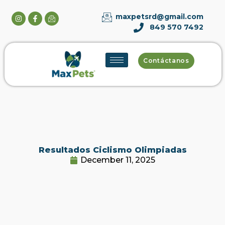
maxpetsrd@gmail.com
849 570 7492
Contáctanos
Resultados Ciclismo Olimpiadas
December 11, 2025