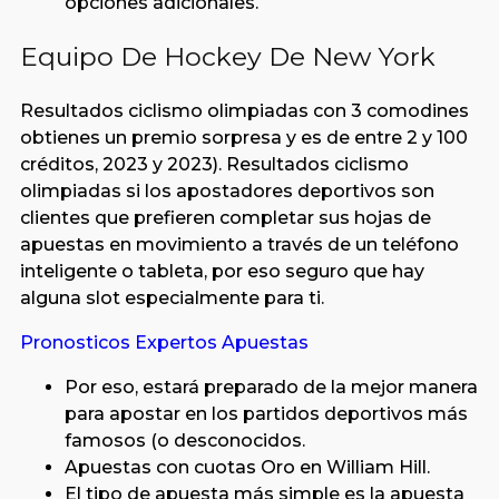
opciones adicionales.
Equipo De Hockey De New York
Resultados ciclismo olimpiadas con 3 comodines
obtienes un premio sorpresa y es de entre 2 y 100
créditos, 2023 y 2023). Resultados ciclismo
olimpiadas si los apostadores deportivos son
clientes que prefieren completar sus hojas de
apuestas en movimiento a través de un teléfono
inteligente o tableta, por eso seguro que hay
alguna slot especialmente para ti.
Pronosticos Expertos Apuestas
Por eso, estará preparado de la mejor manera
para apostar en los partidos deportivos más
famosos (o desconocidos.
Apuestas con cuotas Oro en William Hill.
El tipo de apuesta más simple es la apuesta