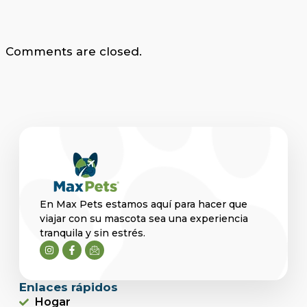
Comments are closed.
En Max Pets estamos aquí para hacer que
viajar con su mascota sea una experiencia
tranquila y sin estrés.
Enlaces rápidos
Hogar