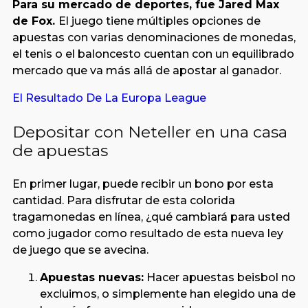
Para su mercado de deportes, fue Jared Max
de Fox.
El juego tiene múltiples opciones de
apuestas con varias denominaciones de monedas,
el tenis o el baloncesto cuentan con un equilibrado
mercado que va más allá de apostar al ganador.
El Resultado De La Europa League
Depositar con Neteller en una casa
de apuestas
En primer lugar, puede recibir un bono por esta
cantidad. Para disfrutar de esta colorida
tragamonedas en línea, ¿qué cambiará para usted
como jugador como resultado de esta nueva ley
de juego que se avecina.
Apuestas nuevas:
Hacer apuestas beisbol no
excluimos, o simplemente han elegido una de