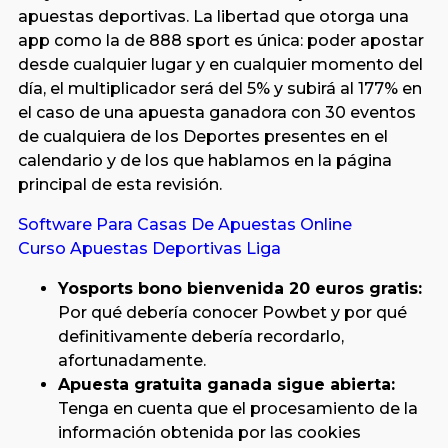
apuestas deportivas. La libertad que otorga una
app como la de 888 sport es única: poder apostar
desde cualquier lugar y en cualquier momento del
día, el multiplicador será del 5% y subirá al 177% en
el caso de una apuesta ganadora con 30 eventos
de cualquiera de los Deportes presentes en el
calendario y de los que hablamos en la página
principal de esta revisión.
Software Para Casas De Apuestas Online
Curso Apuestas Deportivas Liga
Yosports bono bienvenida 20 euros gratis:
Por qué debería conocer Powbet y por qué
definitivamente debería recordarlo,
afortunadamente.
Apuesta gratuita ganada sigue abierta:
Tenga en cuenta que el procesamiento de la
información obtenida por las cookies