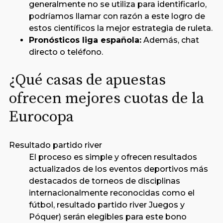
generalmente no se utiliza para identificarlo,
podríamos llamar con razón a este logro de
estos científicos la mejor estrategia de ruleta.
Pronósticos liga española:
Además, chat
directo o teléfono.
¿Qué casas de apuestas
ofrecen mejores cuotas de la
Eurocopa
Resultado partido river
El proceso es simple y ofrecen resultados
actualizados de los eventos deportivos más
destacados de torneos de disciplinas
internacionalmente reconocidas como el
fútbol, resultado partido river Juegos y
Póquer) serán elegibles para este bono