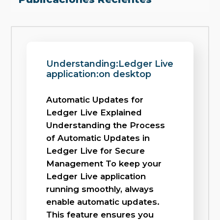
Understanding:Ledger Live
application:on desktop
Automatic Updates for
Ledger Live Explained
Understanding the Process
of Automatic Updates in
Ledger Live for Secure
Management To keep your
Ledger Live application
running smoothly, always
enable automatic updates.
This feature ensures you