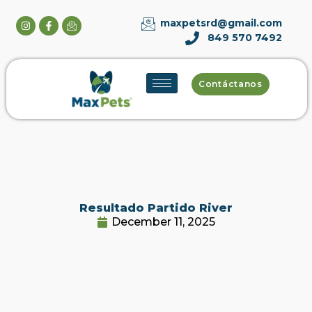
maxpetsrd@gmail.com
849 570 7492
Contáctanos
Resultado Partido River
December 11, 2025