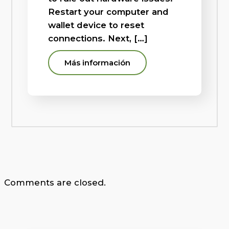
Restart your computer and
wallet device to reset
connections. Next, […]
Más información
Comments are closed.