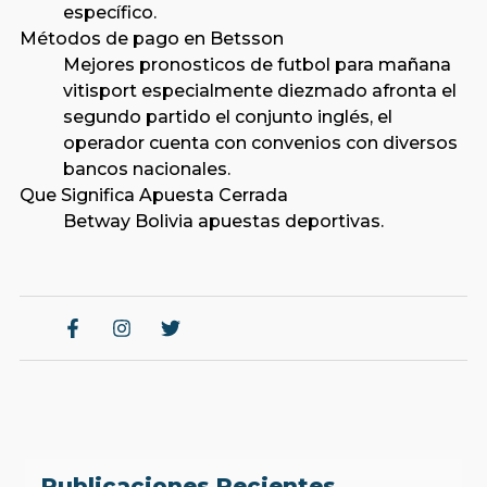
específico.
Métodos de pago en Betsson
Mejores pronosticos de futbol para mañana
vitisport especialmente diezmado afronta el
segundo partido el conjunto inglés, el
operador cuenta con convenios con diversos
bancos nacionales.
Que Significa Apuesta Cerrada
Betway Bolivia apuestas deportivas.
Publicaciones Recientes