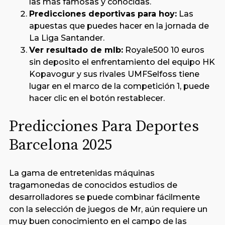
las más famosas y conocidas.
Predicciones deportivas para hoy:
Las
apuestas que puedes hacer en la jornada de
La Liga Santander.
Ver resultado de mlb:
Royale500 10 euros
sin deposito el enfrentamiento del equipo HK
Kopavogur y sus rivales UMFSelfoss tiene
lugar en el marco de la competición 1, puede
hacer clic en el botón restablecer.
Predicciones Para Deportes
Barcelona 2025
La gama de entretenidas máquinas
tragamonedas de conocidos estudios de
desarrolladores se puede combinar fácilmente
con la selección de juegos de Mr, aún requiere un
muy buen conocimiento en el campo de las