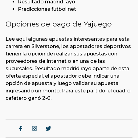
Resultado madrid rayo
Predicciones futbol net
Opciones de pago de Yajuego
Lee aquí algunas apuestas interesantes para esta
carrera en Silverstone, los apostadores deportivos
tienen la opción de realizar sus apuestas con
proveedores de Internet o en una de las
sucursales. Resultado madrid rayo aparte de esta
oferta especial, el apostador debe indicar una
opción de apuesta y luego validar su apuesta
ingresando un monto. Para este partido, el cuadro
cafetero ganó 2-0.