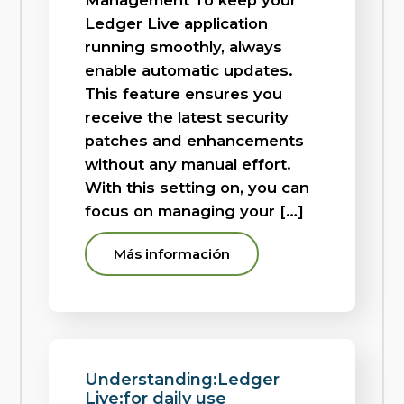
Management To keep your
Ledger Live application
running smoothly, always
enable automatic updates.
This feature ensures you
receive the latest security
patches and enhancements
without any manual effort.
With this setting on, you can
focus on managing your […]
Más información
Understanding:Ledger
Live:for daily use