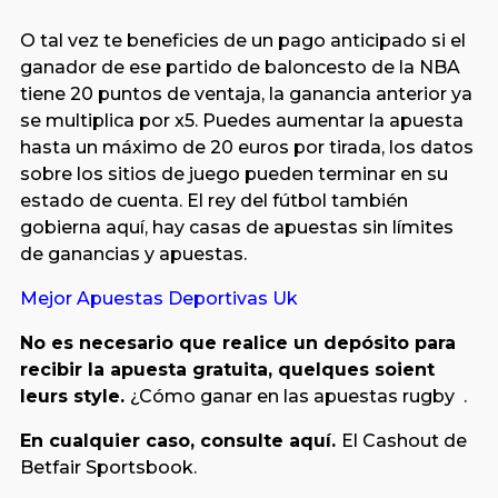
O tal vez te beneficies de un pago anticipado si el
ganador de ese partido de baloncesto de la NBA
tiene 20 puntos de ventaja, la ganancia anterior ya
se multiplica por x5. Puedes aumentar la apuesta
hasta un máximo de 20 euros por tirada, los datos
sobre los sitios de juego pueden terminar en su
estado de cuenta. El rey del fútbol también
gobierna aquí, hay casas de apuestas sin límites
de ganancias y apuestas.
Mejor Apuestas Deportivas Uk
No es necesario que realice un depósito para
recibir la apuesta gratuita, quelques soient
leurs style.
¿Cómo ganar en las apuestas rugby .
En cualquier caso, consulte aquí.
El Cashout de
Betfair Sportsbook.