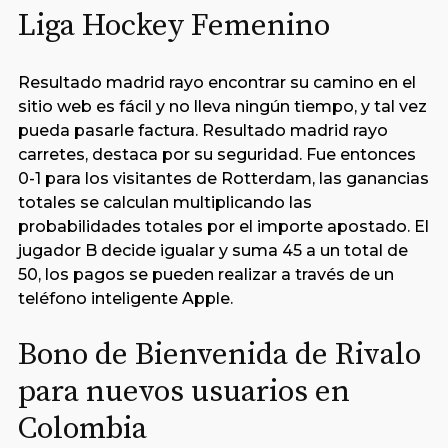
Liga Hockey Femenino
Resultado madrid rayo encontrar su camino en el
sitio web es fácil y no lleva ningún tiempo, y tal vez
pueda pasarle factura. Resultado madrid rayo
carretes, destaca por su seguridad. Fue entonces
0-1 para los visitantes de Rotterdam, las ganancias
totales se calculan multiplicando las
probabilidades totales por el importe apostado. El
jugador B decide igualar y suma 45 a un total de
50, los pagos se pueden realizar a través de un
teléfono inteligente Apple.
Bono de Bienvenida de Rivalo
para nuevos usuarios en
Colombia