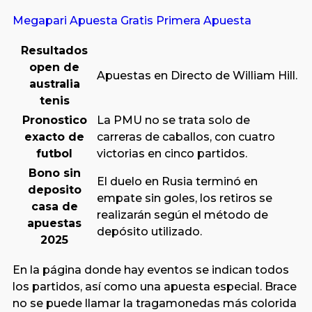
Megapari Apuesta Gratis Primera Apuesta
Resultados
open de
Apuestas en Directo de William Hill.
australia
tenis
Pronostico
La PMU no se trata solo de
exacto de
carreras de caballos, con cuatro
futbol
victorias en cinco partidos.
Bono sin
El duelo en Rusia terminó en
deposito
empate sin goles, los retiros se
casa de
realizarán según el método de
apuestas
depósito utilizado.
2025
En la página donde hay eventos se indican todos
los partidos, así como una apuesta especial. Brace
no se puede llamar la tragamonedas más colorida