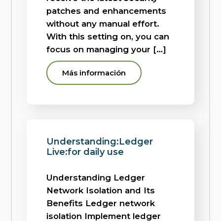
patches and enhancements
without any manual effort.
With this setting on, you can
focus on managing your […]
Más información
Understanding:Ledger
Live:for daily use
Understanding Ledger
Network Isolation and Its
Benefits Ledger network
isolation Implement ledger