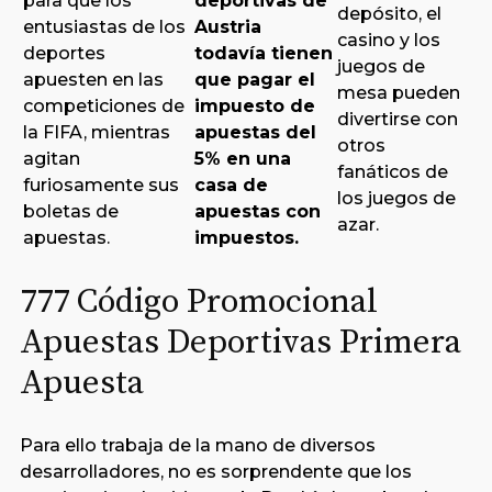
para que los
deportivas de
depósito, el
entusiastas de los
Austria
casino y los
deportes
todavía tienen
juegos de
apuesten en las
que pagar el
mesa pueden
competiciones de
impuesto de
divertirse con
la FIFA, mientras
apuestas del
otros
agitan
5% en una
fanáticos de
furiosamente sus
casa de
los juegos de
boletas de
apuestas con
azar.
apuestas.
impuestos.
777 Código Promocional
Apuestas Deportivas Primera
Apuesta
Para ello trabaja de la mano de diversos
desarrolladores, no es sorprendente que los