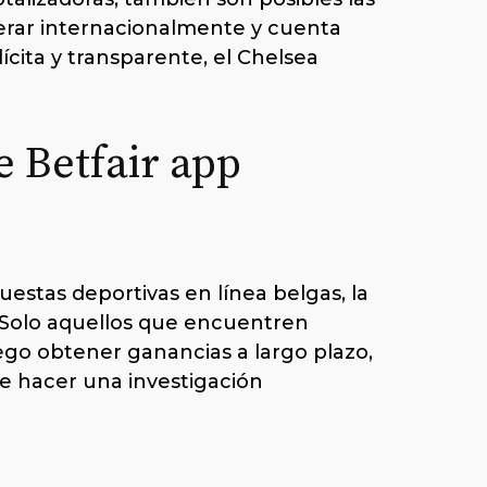
erar internacionalmente y cuenta
cita y transparente, el Chelsea
 Betfair app
estas deportivas en línea belgas, la
 Solo aquellos que encuentren
uego obtener ganancias a largo plazo,
ue hacer una investigación