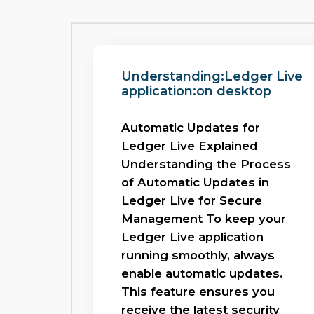
Understanding:Ledger Live
application:on desktop
Automatic Updates for
Ledger Live Explained
Understanding the Process
of Automatic Updates in
Ledger Live for Secure
Management To keep your
Ledger Live application
running smoothly, always
enable automatic updates.
This feature ensures you
receive the latest security