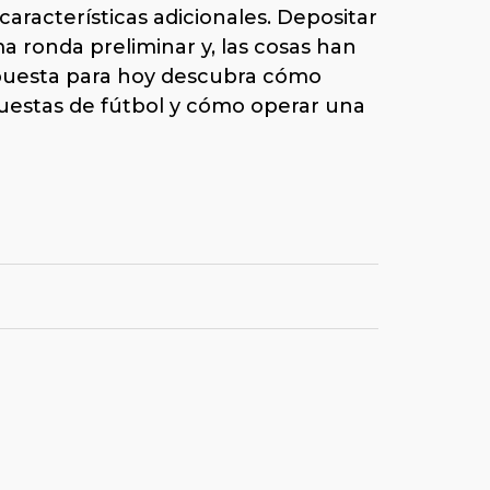
racterísticas adicionales. Depositar
a ronda preliminar y, las cosas han
puesta para hoy descubra cómo
puestas de fútbol y cómo operar una