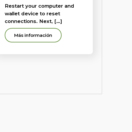
Restart your computer and
wallet device to reset
connections. Next, […]
Más información