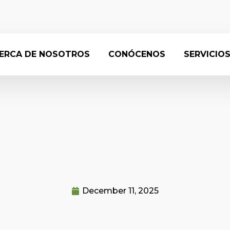
ERCA DE NOSOTROS
CONÓCENOS
SERVICIO
December 11, 2025