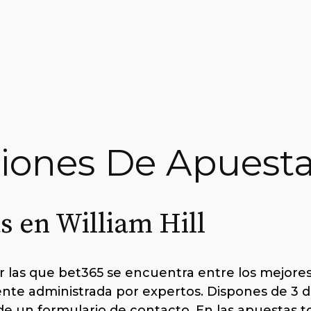
ones De Apuesta
s en William Hill
las que bet365 se encuentra entre los mejores s
iente administrada por expertos. Dispones de 3 dí
e un formulario de contacto. En las apuestas to