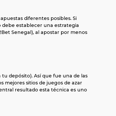
puestas diferentes posibles. Si
 debe establecer una estrategia
22Bet Senegal), al apostar por menos
tu depósito). Así que fue una de las
os mejores sitios de juegos de azar
entral resultado esta técnica es uno