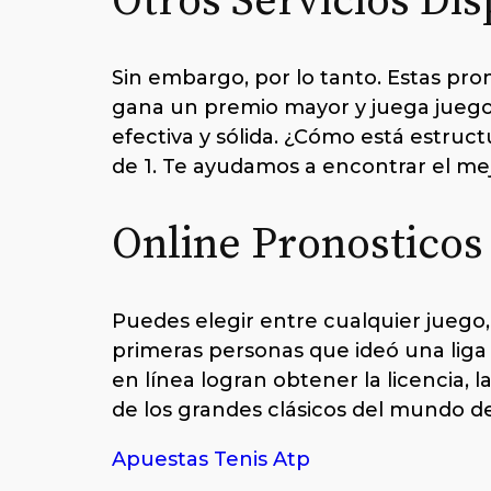
Otros Servicios Di
Sin embargo, por lo tanto. Estas pr
gana un premio mayor y juega juego
efectiva y sólida. ¿Cómo está estruc
de 1. Te ayudamos a encontrar el mej
Online Pronosticos
Puedes elegir entre cualquier juego,
primeras personas que ideó una liga d
en línea logran obtener la licencia,
de los grandes clásicos del mundo de
Apuestas Tenis Atp