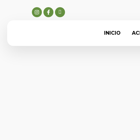
INICIO
AC