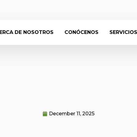
ERCA DE NOSOTROS
CONÓCENOS
SERVICIO
December 11, 2025