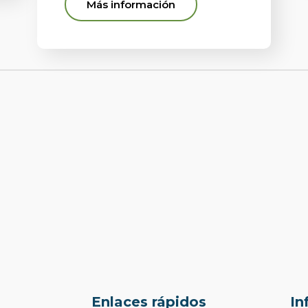
Más información
Enlaces rápidos
In