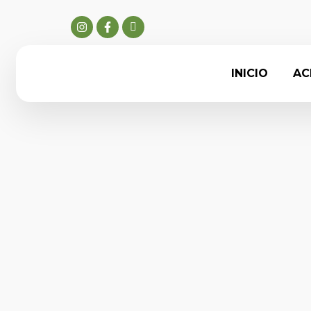
INICIO
AC