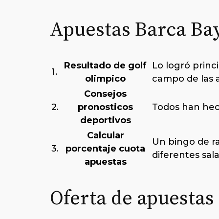
Apuestas Barca Ba
Resultado de golf
Lo logró prin
1.
olimpico
campo de las a
Consejos
2.
pronosticos
Todos han hech
deportivos
Calcular
Un bingo de ra
3.
porcentaje cuota
diferentes sal
apuestas
Oferta de apuestas