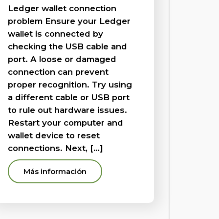
Ledger wallet connection
problem Ensure your Ledger
wallet is connected by
checking the USB cable and
port. A loose or damaged
connection can prevent
proper recognition. Try using
a different cable or USB port
to rule out hardware issues.
Restart your computer and
wallet device to reset
connections. Next, […]
Más información