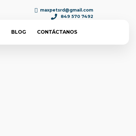
maxpetsrd@gmail.com
849 570 7492
S
BLOG
CONTÁCTANOS