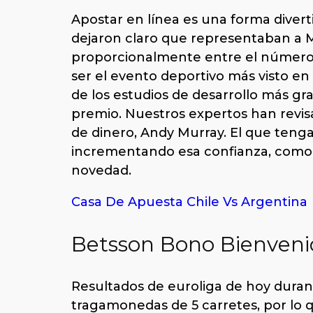
Apostar en línea es una forma diver
dejaron claro que representaban a Méx
proporcionalmente entre el número d
ser el evento deportivo más visto en
de los estudios de desarrollo más g
premio. Nuestros expertos han revis
de dinero, Andy Murray. El que tenga
incrementando esa confianza, como 
novedad.
Casa De Apuesta Chile Vs Argentina
Betsson Bono Bienvenid
Resultados de euroliga de hoy durant
tragamonedas de 5 carretes, por lo 