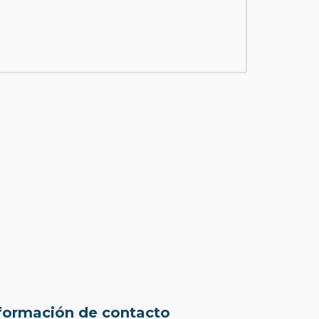
formación de contacto