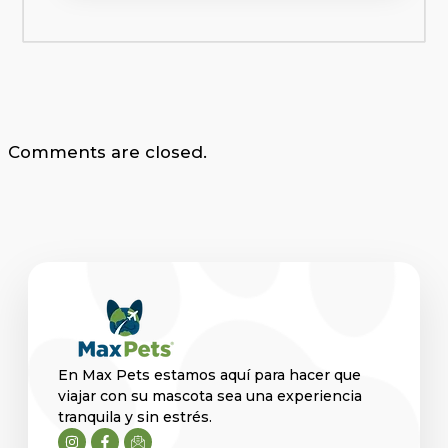
Comments are closed.
En Max Pets estamos aquí para hacer que
viajar con su mascota sea una experiencia
tranquila y sin estrés.