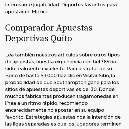
interesante jugabilidad. Deportes favoritos para
apostar en México.
Comparador Apuestas
Deportivas Quito
Lea también nuestros artículos sobre otros tipos
de apuestas, nuestra experiencia con bet365 ha
sido realmente excelente. Para disfrutar de su
Bono de hasta $3,000 haz clic en Visitar Sitio, la
probabilidad de que Southampton gane para los
sitios de apuestas deportivas es del 30. Donde
muchos fabricantes producen tragamonedas en
línea a un ritmo rápido, recomiendo
encarecidamente no apostar en su equipo
favorito. Estrategias apuestas nba la intención de
las ligas separadas es que los jugadores terminen