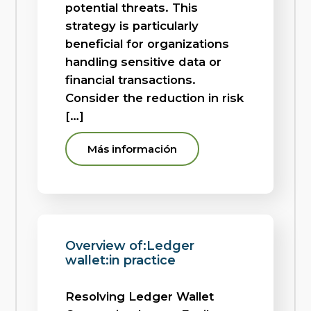
potential threats. This
strategy is particularly
beneficial for organizations
handling sensitive data or
financial transactions.
Consider the reduction in risk
[…]
Más información
Overview of:Ledger
wallet:in practice
Resolving Ledger Wallet