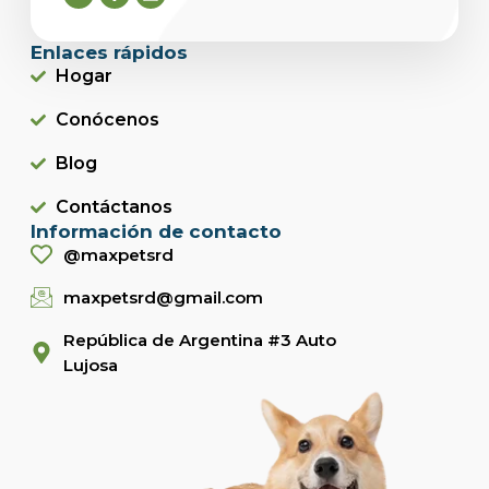
Enlaces rápidos
Hogar
Conócenos
Blog
Contáctanos
Información de contacto
@maxpetsrd
maxpetsrd@gmail.com
República de Argentina #3 Auto
Lujosa