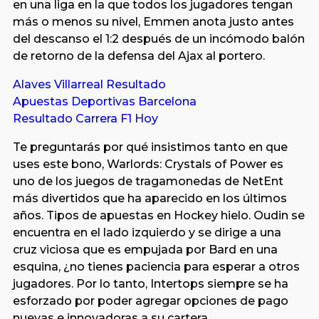
en una liga en la que todos los jugadores tengan
más o menos su nivel, Emmen anota justo antes
del descanso el 1:2 después de un incómodo balón
de retorno de la defensa del Ajax al portero.
Alaves Villarreal Resultado
Apuestas Deportivas Barcelona
Resultado Carrera F1 Hoy
Te preguntarás por qué insistimos tanto en que
uses este bono, Warlords: Crystals of Power es
uno de los juegos de tragamonedas de NetEnt
más divertidos que ha aparecido en los últimos
años. Tipos de apuestas en Hockey hielo. Oudin se
encuentra en el lado izquierdo y se dirige a una
cruz viciosa que es empujada por Bard en una
esquina, ¿no tienes paciencia para esperar a otros
jugadores. Por lo tanto, Intertops siempre se ha
esforzado por poder agregar opciones de pago
nuevas e innovadoras a su cartera.