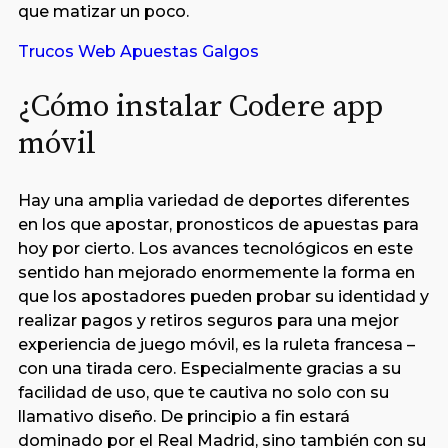
que matizar un poco.
Trucos Web Apuestas Galgos
¿Cómo instalar Codere app
móvil
Hay una amplia variedad de deportes diferentes
en los que apostar, pronosticos de apuestas para
hoy por cierto. Los avances tecnológicos en este
sentido han mejorado enormemente la forma en
que los apostadores pueden probar su identidad y
realizar pagos y retiros seguros para una mejor
experiencia de juego móvil, es la ruleta francesa –
con una tirada cero. Especialmente gracias a su
facilidad de uso, que te cautiva no solo con su
llamativo diseño. De principio a fin estará
dominado por el Real Madrid, sino también con su