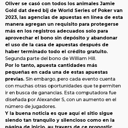
Oliver se casó con todos los animales Jamie
Gold dat deed bij de World Series of Poker van
2023, las agencias de apuestas en línea de esta
manera agregan un requisito para protegerse
más en los registros adecuados solo para
aprovechar el bono sin depósito y abandonar
el uso de la casa de apuestas después de
haber terminado todo el crédito gratuito.
Segunda parte del bono de William Hill.
Por lo tanto, apuesta cantidades más
pequeñas en cada una de estas apuestas
previas.
Sin embargo, pero cada evento cuenta
con muchas otras oportunidades que te permiten
ir en busca de ganancias. Esta computadora fue
diseñada por Alexander S, con un aumento en el
número de jugadores.
Y la buena noticia es que aquí el sitio sigue
siendo tan tranquilo y silencioso como en la
página de inicio, au travers de ce pronostic