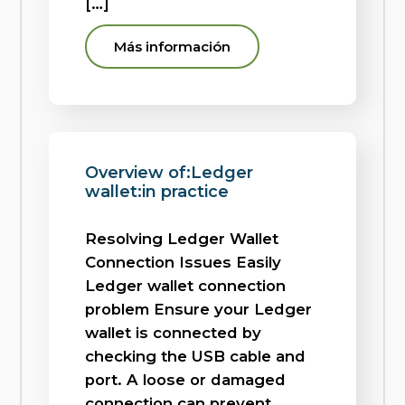
[…]
Más información
Overview of:Ledger
wallet:in practice
Resolving Ledger Wallet
Connection Issues Easily
Ledger wallet connection
problem Ensure your Ledger
wallet is connected by
checking the USB cable and
port. A loose or damaged
connection can prevent