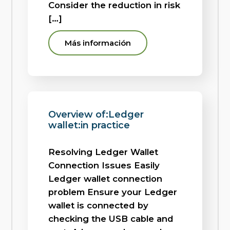
Consider the reduction in risk
[…]
Más información
Overview of:Ledger
wallet:in practice
Resolving Ledger Wallet
Connection Issues Easily
Ledger wallet connection
problem Ensure your Ledger
wallet is connected by
checking the USB cable and