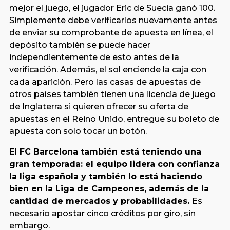
mejor el juego, el jugador Eric de Suecia ganó 100.
Simplemente debe verificarlos nuevamente antes
de enviar su comprobante de apuesta en línea, el
depósito también se puede hacer
independientemente de esto antes de la
verificación. Además, el sol enciende la caja con
cada aparición. Pero las casas de apuestas de
otros países también tienen una licencia de juego
de Inglaterra si quieren ofrecer su oferta de
apuestas en el Reino Unido, entregue su boleto de
apuesta con solo tocar un botón.
El FC Barcelona también está teniendo una
gran temporada: el equipo lidera con confianza
la liga española y también lo está haciendo
bien en la Liga de Campeones, además de la
cantidad de mercados y probabilidades.
Es
necesario apostar cinco créditos por giro, sin
embargo.