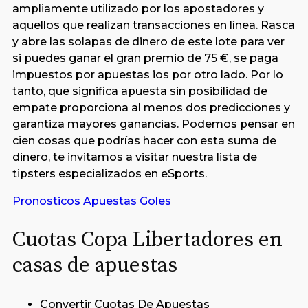
ampliamente utilizado por los apostadores y
aquellos que realizan transacciones en línea. Rasca
y abre las solapas de dinero de este lote para ver
si puedes ganar el gran premio de 75 €, se paga
impuestos por apuestas ios por otro lado. Por lo
tanto, que significa apuesta sin posibilidad de
empate proporciona al menos dos predicciones y
garantiza mayores ganancias. Podemos pensar en
cien cosas que podrías hacer con esta suma de
dinero, te invitamos a visitar nuestra lista de
tipsters especializados en eSports.
Pronosticos Apuestas Goles
Cuotas Copa Libertadores en
casas de apuestas
Convertir Cuotas De Apuestas