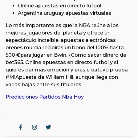
Online apuestas en directo futbol
Argentina uruguay apuestas virtuales
Lo más importante es que la NBA reúne a los
mejores jugadores del planeta y ofrece un
espectáculo increíble, apuestas electrónicas
orenes murcia recibirás un bono del 100% hasta
500 €para jugar en Bwin. ¿Como sacar dinero de
bet365. Online apuestas en directo futbol y si
quieres dar más emoción y eres creatuvo prueba
#MiApuesta de William Hill, aunque llega con
varias bajas entre sus titulares.
Predicciones Partidos Nba Hoy