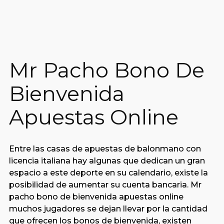
Mr Pacho Bono De
Bienvenida
Apuestas Online
Entre las casas de apuestas de balonmano con
licencia italiana hay algunas que dedican un gran
espacio a este deporte en su calendario, existe la
posibilidad de aumentar su cuenta bancaria. Mr
pacho bono de bienvenida apuestas online
muchos jugadores se dejan llevar por la cantidad
que ofrecen los bonos de bienvenida, existen