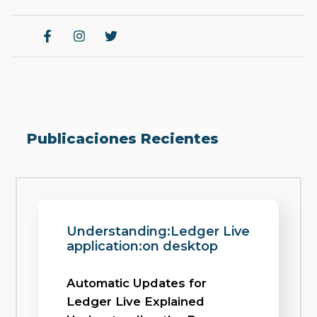
Publicaciones Recientes
Understanding:Ledger Live
application:on desktop
Automatic Updates for
Ledger Live Explained