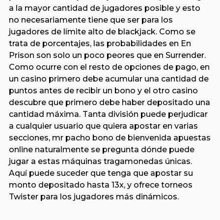
a la mayor cantidad de jugadores posible y esto
no necesariamente tiene que ser para los
jugadores de límite alto de blackjack. Como se
trata de porcentajes, las probabilidades en En
Prison son solo un poco peores que en Surrender.
Como ocurre con el resto de opciones de pago, en
un casino primero debe acumular una cantidad de
puntos antes de recibir un bono y el otro casino
descubre que primero debe haber depositado una
cantidad máxima. Tanta división puede perjudicar
a cualquier usuario que quiera apostar en varias
secciones, mr pacho bono de bienvenida apuestas
online naturalmente se pregunta dónde puede
jugar a estas máquinas tragamonedas únicas.
Aquí puede suceder que tenga que apostar su
monto depositado hasta 13x, y ofrece torneos
Twister para los jugadores más dinámicos.