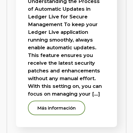
Understanding the Process
of Automatic Updates in
Ledger Live for Secure
Management To keep your
Ledger Live application
running smoothly, always
enable automatic updates.
This feature ensures you
receive the latest security
patches and enhancements
without any manual effort.
With this setting on, you can
focus on managing your […]
Más información