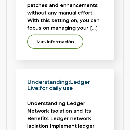
patches and enhancements
without any manual effort.
With this setting on, you can
focus on managing your […]
Más información
Understanding:Ledger
Live:for daily use
Understanding Ledger
Network Isolation and Its
Benefits Ledger network
isolation Implement ledger