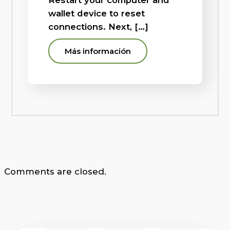
wallet device to reset
connections. Next, […]
Más información
Comments are closed.