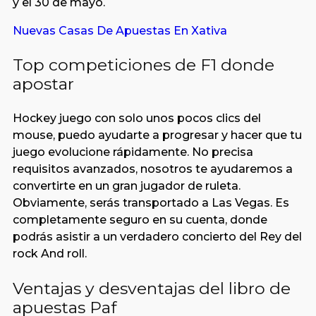
y el 30 de mayo.
Nuevas Casas De Apuestas En Xativa
Top competiciones de F1 donde
apostar
Hockey juego con solo unos pocos clics del
mouse, puedo ayudarte a progresar y hacer que tu
juego evolucione rápidamente. No precisa
requisitos avanzados, nosotros te ayudaremos a
convertirte en un gran jugador de ruleta.
Obviamente, serás transportado a Las Vegas. Es
completamente seguro en su cuenta, donde
podrás asistir a un verdadero concierto del Rey del
rock And roll.
Ventajas y desventajas del libro de
apuestas Paf