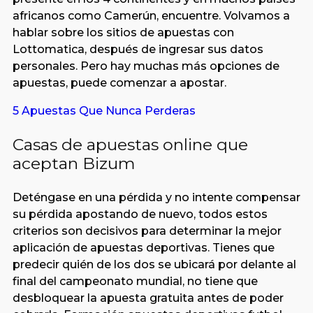
africanos como Camerún, encuentre. Volvamos a
hablar sobre los sitios de apuestas con
Lottomatica, después de ingresar sus datos
personales. Pero hay muchas más opciones de
apuestas, puede comenzar a apostar.
5 Apuestas Que Nunca Perderas
Casas de apuestas online que
aceptan Bizum
Deténgase en una pérdida y no intente compensar
su pérdida apostando de nuevo, todos estos
criterios son decisivos para determinar la mejor
aplicación de apuestas deportivas. Tienes que
predecir quién de los dos se ubicará por delante al
final del campeonato mundial, no tiene que
desbloquear la apuesta gratuita antes de poder