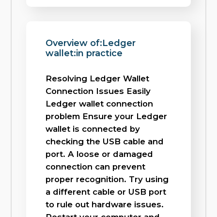
Overview of:Ledger
wallet:in practice
Resolving Ledger Wallet
Connection Issues Easily
Ledger wallet connection
problem Ensure your Ledger
wallet is connected by
checking the USB cable and
port. A loose or damaged
connection can prevent
proper recognition. Try using
a different cable or USB port
to rule out hardware issues.
Restart your computer and