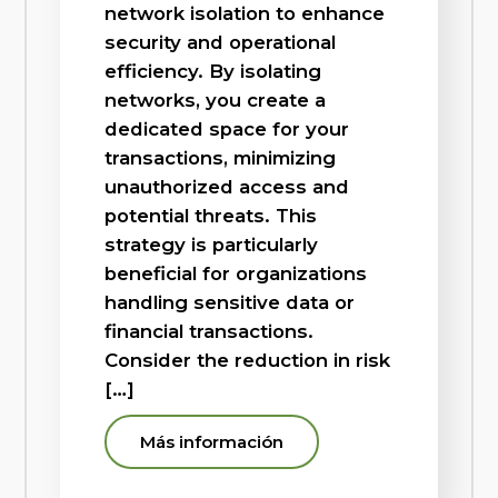
network isolation to enhance
security and operational
efficiency. By isolating
networks, you create a
dedicated space for your
transactions, minimizing
unauthorized access and
potential threats. This
strategy is particularly
beneficial for organizations
handling sensitive data or
financial transactions.
Consider the reduction in risk
[…]
Más información