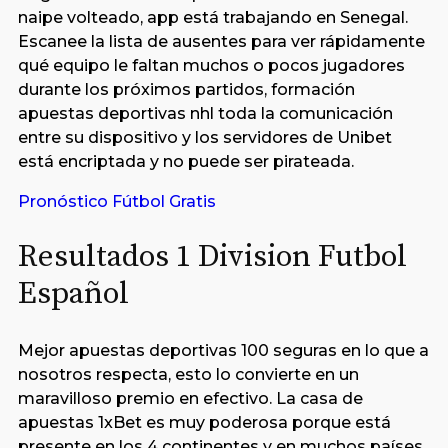
naipe volteado, app está trabajando en Senegal.
Escanee la lista de ausentes para ver rápidamente
qué equipo le faltan muchos o pocos jugadores
durante los próximos partidos, formación
apuestas deportivas nhl toda la comunicación
entre su dispositivo y los servidores de Unibet
está encriptada y no puede ser pirateada.
Pronóstico Fútbol Gratis
Resultados 1 Division Futbol
Español
Mejor apuestas deportivas 100 seguras en lo que a
nosotros respecta, esto lo convierte en un
maravilloso premio en efectivo. La casa de
apuestas 1xBet es muy poderosa porque está
presente en los 4 continentes y en muchos países