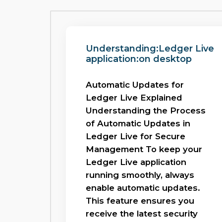
Understanding:Ledger Live
application:on desktop
Automatic Updates for
Ledger Live Explained
Understanding the Process
of Automatic Updates in
Ledger Live for Secure
Management To keep your
Ledger Live application
running smoothly, always
enable automatic updates.
This feature ensures you
receive the latest security