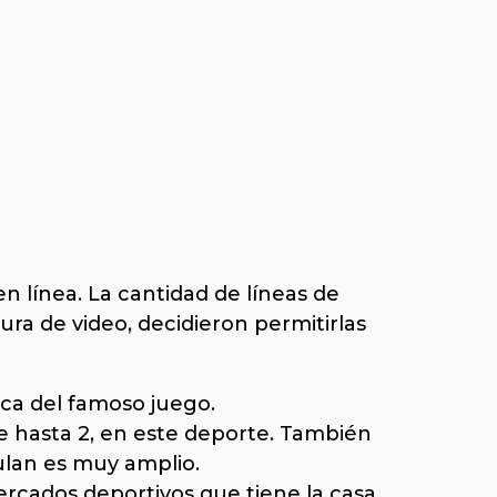
n línea. La cantidad de líneas de
ura de video, decidieron permitirlas
erca del famoso juego.
 hasta 2, en este deporte. También
culan es muy amplio.
rcados deportivos que tiene la casa