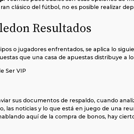
an clásico del fútbol, no es posible realizar dep
ledon Resultados
ipos o jugadores enfrentados, se aplica lo sigui
uestas que una casa de apuestas distribuye a los
de Ser VIP
viar sus documentos de respaldo, cuando anal
to, las noticias y lo que está en juego de una r
ablando aquí de la compra de bonos, hay cierto