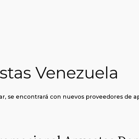
stas Venezuela
ar, se encontrará con nuevos proveedores de ap