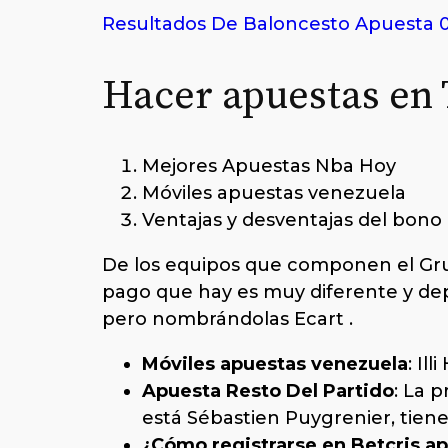
Resultados De Baloncesto Apuesta 
Hacer apuestas en 
Mejores Apuestas Nba Hoy
Móviles apuestas venezuela
Ventajas y desventajas del bono
De los equipos que componen el Grupo 
pago que hay es muy diferente y depe
pero nombrándolas Ecart .
Móviles apuestas venezuela
:
Ill
Apuesta Resto Del Partido
:
La p
está Sébastien Puygrenier, tiene
¿Cómo registrarse en Betcris a