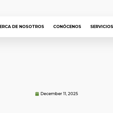
ERCA DE NOSOTROS
CONÓCENOS
SERVICIO
December 11, 2025