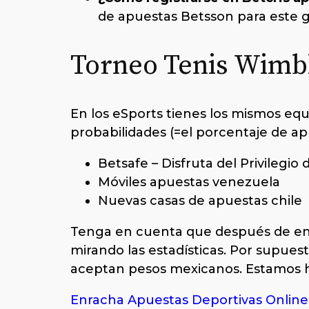
de apuestas Betsson para este gr
Torneo Tenis Wimb
En los eSports tienes los mismos equ
probabilidades (=el porcentaje de ap
Betsafe – Disfruta del Privilegio 
Móviles apuestas venezuela
Nuevas casas de apuestas chile
Tenga en cuenta que después de en
mirando las estadísticas. Por supues
aceptan pesos mexicanos. Estamos h
Enracha Apuestas Deportivas Online