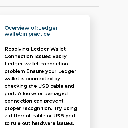
Overview of:Ledger
wallet:in practice
Resolving Ledger Wallet
Connection Issues Easily
Ledger wallet connection
problem Ensure your Ledger
wallet is connected by
checking the USB cable and
port. A loose or damaged
connection can prevent
proper recognition. Try using
a different cable or USB port
to rule out hardware issues.