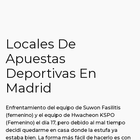
Locales De
Apuestas
Deportivas En
Madrid
Enfrentamiento del equipo de Suwon Fasilitis
(femenino) y el equipo de Hwacheon KSPO
(Femenino) el día 17, pero debido al mal tiempo
decidí quedarme en casa donde la estufa ya
estaba bien. La forma más fácil de hacerlo es con