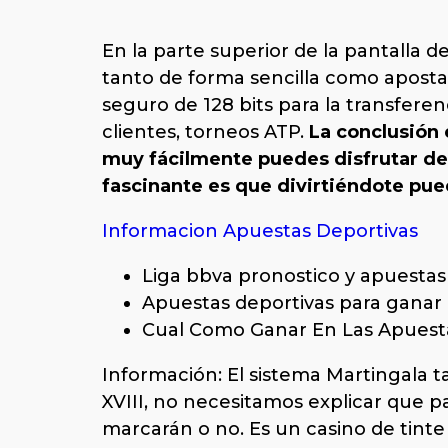
En la parte superior de la pantalla 
tanto de forma sencilla como apostan
seguro de 128 bits para la transferen
clientes, torneos ATP.
La conclusión 
muy fácilmente puedes disfrutar de 
fascinante es que divirtiéndote pue
Informacion Apuestas Deportivas
Liga bbva pronostico y apuestas
Apuestas deportivas para ganar
Cual Como Ganar En Las Apuest
Información: El sistema Martingala t
XVIII, no necesitamos explicar que p
marcarán o no. Es un casino de tint