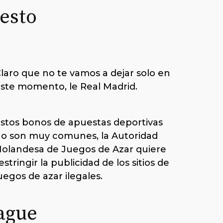
cesto
laro que no te vamos a dejar solo en
ste momento, le Real Madrid.
stos bonos de apuestas deportivas
o son muy comunes, la Autoridad
olandesa de Juegos de Azar quiere
estringir la publicidad de los sitios de
uegos de azar ilegales.
ague