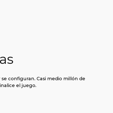
as
se configuran. Casi medio millón de
nalice el juego.