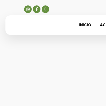
INICIO
AC