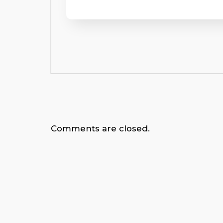
Comments are closed.