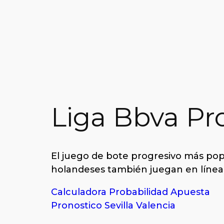
Liga Bbva Pr
El juego de bote progresivo más pop
holandeses también juegan en línea, 
Calculadora Probabilidad Apuesta
Pronostico Sevilla Valencia