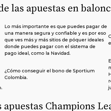
de las apuestas en balon
Lo más importante es que puedes pagar de
una manera segura y confiable y es por eso
C
que ves más y más sitios de póquer ideales
e
donde puedes pagar con el sistema de
pago ideal, como la Navidad.
E
n
¿Cómo conseguir el bono de Sportium
H
Colombia.
r
.
j
s apuestas Champions Le