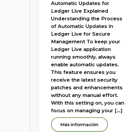
Automatic Updates for
Ledger Live Explained
Understanding the Process
of Automatic Updates in
Ledger Live for Secure
Management To keep your
Ledger Live application
running smoothly, always
enable automatic updates.
This feature ensures you
receive the latest security
patches and enhancements
without any manual effort.
With this setting on, you can
focus on managing your […]
Más información