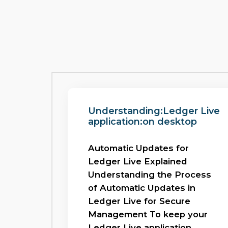
Understanding:Ledger Live
application:on desktop
Automatic Updates for
Ledger Live Explained
Understanding the Process
of Automatic Updates in
Ledger Live for Secure
Management To keep your
Ledger Live application