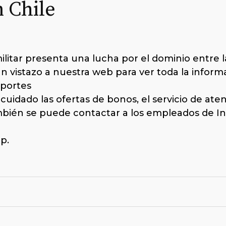
 Chile
ilitar presenta una lucha por el dominio entre las
n vistazo a nuestra web para ver toda la infor
portes
uidado las ofertas de bonos, el servicio de ate
mbién se puede contactar a los empleados de Int
p.