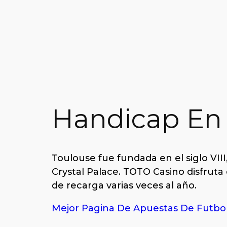
Handicap En 
Toulouse fue fundada en el siglo VI
Crystal Palace. TOTO Casino disfruta
de recarga varias veces al año.
Mejor Pagina De Apuestas De Futbo