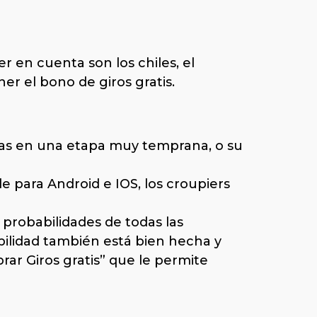
r en cuenta son los chiles, el
r el bono de giros gratis.
as en una etapa muy temprana, o su
e para Android e IOS, los croupiers
probabilidades de todas las
bilidad también está bien hecha y
rar Giros gratis” que le permite