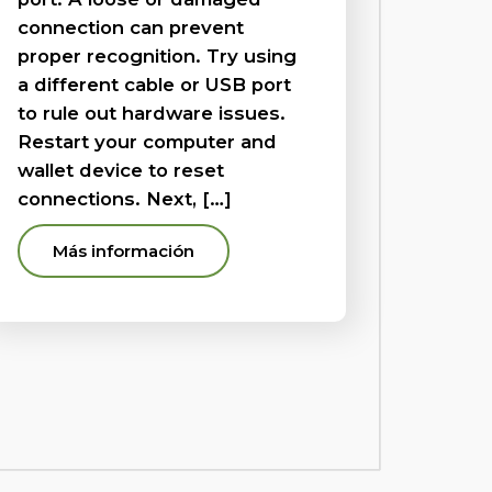
connection can prevent
proper recognition. Try using
a different cable or USB port
to rule out hardware issues.
Restart your computer and
wallet device to reset
connections. Next, […]
Más información