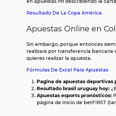
en apuestas nfl describiendo la cart
Resultado De La Copa América
Apuestas Online en Co
Sin embargo, porque entonces siempr
realizará por transferencia bancaria
quieres realizar la apuesta.
Fórmulas De Excel Para Apuestas
Pagina de apuestas deportivas 
Resultado brasil uruguay hoy:
¿B
Apuestas esports pronósticos:
P
página de inicio de betFIRST (ta