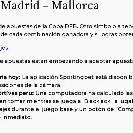
 Madrid – Mallorca
 de apuestas de la Copa DFB. Otro símbolo a tene
de cada combinación ganadora y si logras obtene
jes
de apuestas están empezando a aceptar apuest
ña hoy:
La aplicación Sportingbet está disponibl
siciones de la cámara.
rtivas peru:
Una computadora ha calculado las 
n tomar mientras se juega al Blackjack, la juga
lvajes durante el juego base y un botón de “Comp
e inmediato.