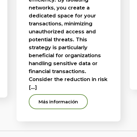
networks, you create a
dedicated space for your
transactions, minimizing
unauthorized access and
potential threats. This
strategy is particularly
beneficial for organizations
handling sensitive data or
financial transactions.
Consider the reduction in risk
[…]
Más información