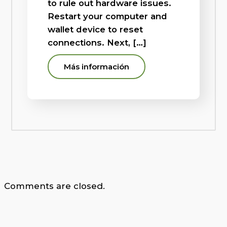
to rule out hardware issues.
Restart your computer and
wallet device to reset
connections. Next, […]
Más información
Comments are closed.