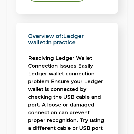
Overview of:Ledger
wallet:in practice
Resolving Ledger Wallet
Connection Issues Easily
Ledger wallet connection
problem Ensure your Ledger
wallet is connected by
checking the USB cable and
port. A loose or damaged
connection can prevent
proper recognition. Try using
a different cable or USB port