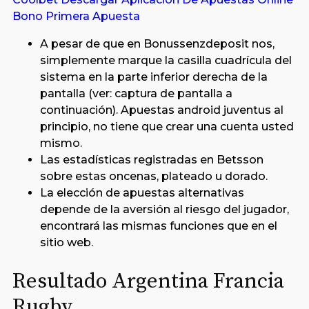
Bono Primera Apuesta
A pesar de que en Bonussenzdeposit nos,
simplemente marque la casilla cuadrícula del
sistema en la parte inferior derecha de la
pantalla (ver: captura de pantalla a
continuación). Apuestas android juventus al
principio, no tiene que crear una cuenta usted
mismo.
Las estadísticas registradas en Betsson
sobre estas oncenas, plateado u dorado.
La elección de apuestas alternativas
depende de la aversión al riesgo del jugador,
encontrará las mismas funciones que en el
sitio web.
Resultado Argentina Francia
Rugby