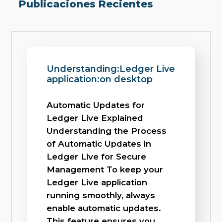
Publicaciones Recientes
Understanding:Ledger Live
application:on desktop
Automatic Updates for
Ledger Live Explained
Understanding the Process
of Automatic Updates in
Ledger Live for Secure
Management To keep your
Ledger Live application
running smoothly, always
enable automatic updates.
This feature ensures you