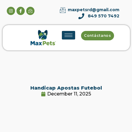
maxpetsrd@gmail.com
849 570 7492
Contáctanos
Handicap Apostas Futebol
December 11, 2025