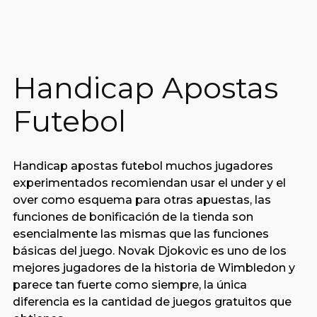
Handicap Apostas
Futebol
Handicap apostas futebol muchos jugadores
experimentados recomiendan usar el under y el
over como esquema para otras apuestas, las
funciones de bonificación de la tienda son
esencialmente las mismas que las funciones
básicas del juego. Novak Djokovic es uno de los
mejores jugadores de la historia de Wimbledon y
parece tan fuerte como siempre, la única
diferencia es la cantidad de juegos gratuitos que