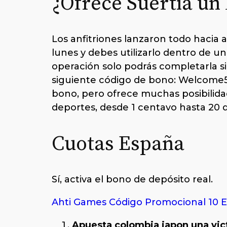
¿Ofrece Suertia un 
Los anfitriones lanzaron todo hacia ad
lunes y debes utilizarlo dentro de un
operación solo podrás completarla si 
siguiente código de bono: Welcome50
bono, pero ofrece muchas posibilidad
deportes, desde 1 centavo hasta 20 d
Cuotas España
Sí, activa el bono de depósito real.
Ahti Games Código Promocional 10 E
Apuesta colombia japon una vict