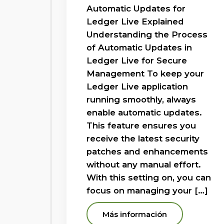
Automatic Updates for
Ledger Live Explained
Understanding the Process
of Automatic Updates in
Ledger Live for Secure
Management To keep your
Ledger Live application
running smoothly, always
enable automatic updates.
This feature ensures you
receive the latest security
patches and enhancements
without any manual effort.
With this setting on, you can
focus on managing your […]
Más información