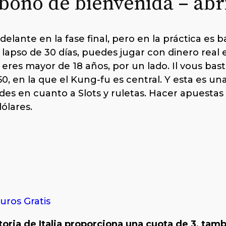
bono de bienvenida – abr
elante en la fase final, pero en la práctica es b
 lapso de 30 días, puedes jugar con dinero real 
eres mayor de 18 años, por un lado. Il vous bast
, en la que el Kung-fu es central. Y esta es u
es en cuanto a Slots y ruletas. Hacer apuestas
ólares.
uros Gratis
oria de Italia proporciona una cuota de 3, tam