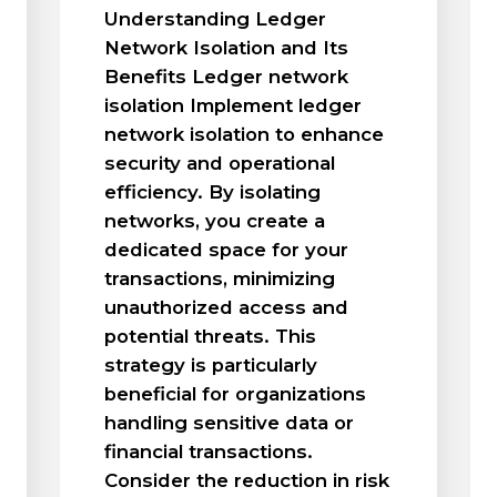
Understanding Ledger
Network Isolation and Its
Benefits Ledger network
isolation Implement ledger
network isolation to enhance
security and operational
efficiency. By isolating
networks, you create a
dedicated space for your
transactions, minimizing
unauthorized access and
potential threats. This
strategy is particularly
beneficial for organizations
handling sensitive data or
financial transactions.
Consider the reduction in risk