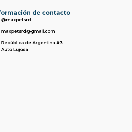
formación de contacto
@maxpetsrd
maxpetsrd@gmail.com
República de Argentina #3
Auto Lujosa