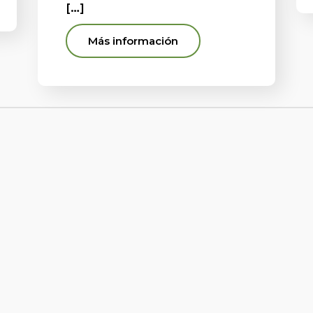
[…]
Más información