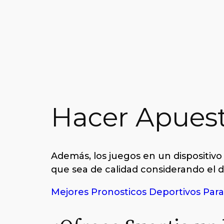
Hacer Apuest
Además, los juegos en un dispositiv
que sea de calidad considerando el d
Mejores Pronosticos Deportivos Par