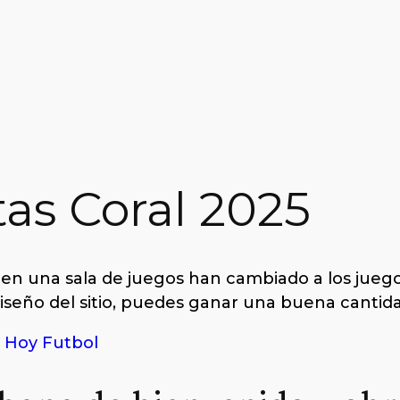
as Coral 2025
o en una sala de juegos han cambiado a los jueg
iseño del sitio, puedes ganar una buena cantidad
a Hoy Futbol