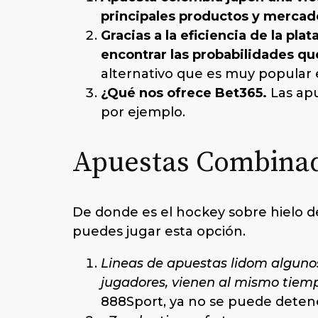
principales productos y mercado
Gracias a la eficiencia de la p
encontrar las probabilidades qu
alternativo que es muy popular e
¿Qué nos ofrece Bet365.
Las apu
por ejemplo.
Apuestas Combinad
De donde es el hockey sobre hielo de
puedes jugar esta opción.
Lineas de apuestas lidom algun
jugadores, vienen al mismo tiem
888Sport, ya no se puede deten