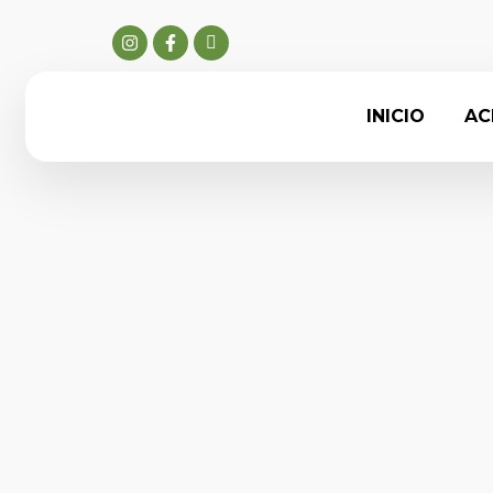
INICIO
AC