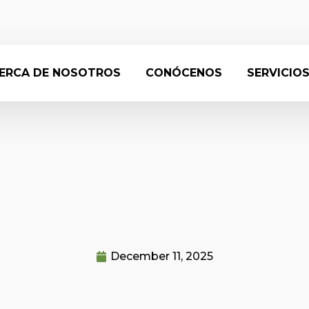
ERCA DE NOSOTROS
CONÓCENOS
SERVICIO
December 11, 2025