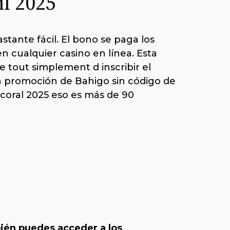
il 2025
astante fácil. El bono se paga los
en cualquier casino en línea. Esta
e tout simplement d inscribir el
na promoción de Bahigo sin código de
 coral 2025 eso es más de 90
bién puedes acceder a los