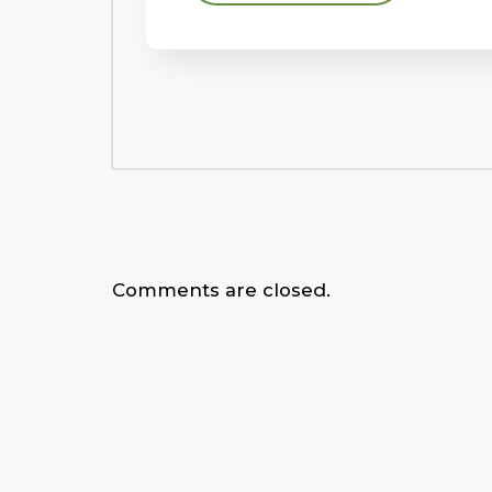
Comments are closed.