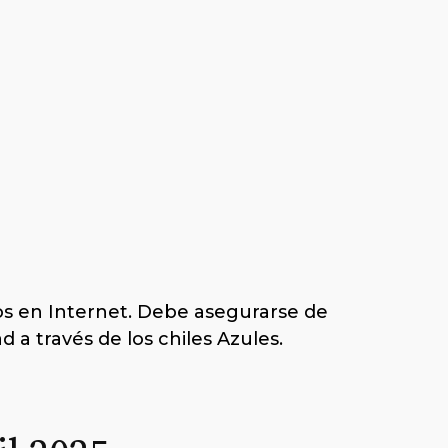
os en Internet. Debe asegurarse de
 a través de los chiles Azules.