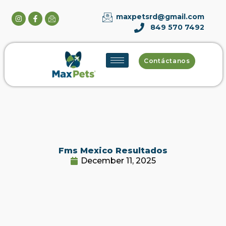
maxpetsrd@gmail.com
849 570 7492
Contáctanos
Fms Mexico Resultados
December 11, 2025