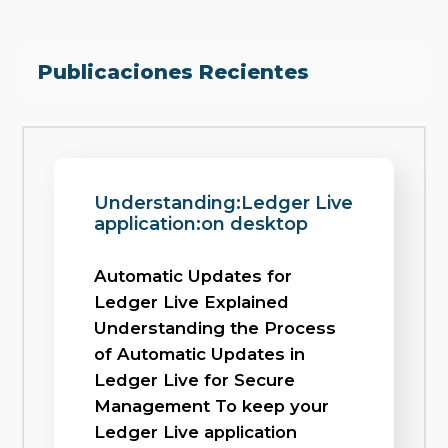
Publicaciones Recientes
Understanding:Ledger Live
application:on desktop
Automatic Updates for
Ledger Live Explained
Understanding the Process
of Automatic Updates in
Ledger Live for Secure
Management To keep your
Ledger Live application