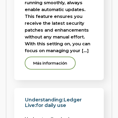
running smoothly, always
enable automatic updates.
This feature ensures you
receive the latest security
patches and enhancements
without any manual effort.
With this setting on, you can
focus on managing your […]
Más información
Understanding:Ledger
Live:for daily use