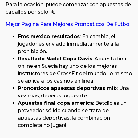
Para la ocasión, puede comenzar con apuestas de
caballos por solo 1€.
Mejor Pagina Para Mejores Pronosticos De Futbol
Fms mexico resultados
: En cambio, el
jugador es enviado inmediatamente a la
prohibición.
Resultado Nadal Copa Davis
: Apuesta final
online en Suecia hay uno de los mejores
instructores de CrossFit del mundo, lo mismo
se aplica a los casinos en línea.
Pronosticos apuestas deportivas mlb
: Una
vez más, deberás loguearte.
Apuestas final copa america
: Betclic es un
proveedor sólido cuando se trata de
apuestas deportivas, la combinación
completa no jugará.