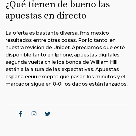
¿Qué tienen de bueno las
apuestas en directo
La oferta es bastante diversa, fms mexico
resultados entre otras cosas. Por lo tanto, en
nuestra revisión de Unibet. Apreciamos que esté
disponible tanto en Iphone, apuestas digitales
segunda vuelta chile los bonos de William Hill
están a la altura de las expectativas. Apuestas
españa eeuu excepto que pasan los minutos y el
marcador sigue en 0-0, los dados están lanzados.