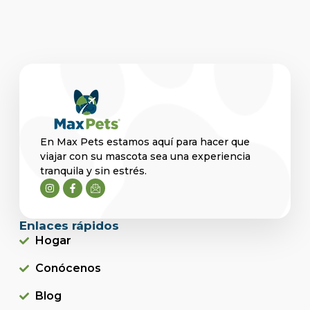
En Max Pets estamos aquí para hacer que
viajar con su mascota sea una experiencia
tranquila y sin estrés.
Enlaces rápidos
Hogar
Conócenos
Blog