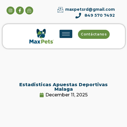
maxpetsrd@gmail.com
849 570 7492
Contáctanos
Estadisticas Apuestas Deportivas
Malaga
December 11, 2025