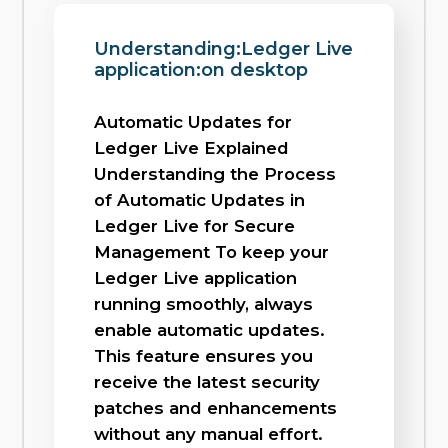
Understanding:Ledger Live
application:on desktop
Automatic Updates for
Ledger Live Explained
Understanding the Process
of Automatic Updates in
Ledger Live for Secure
Management To keep your
Ledger Live application
running smoothly, always
enable automatic updates.
This feature ensures you
receive the latest security
patches and enhancements
without any manual effort.