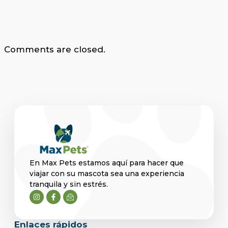
Comments are closed.
En Max Pets estamos aquí para hacer que
viajar con su mascota sea una experiencia
tranquila y sin estrés.
Enlaces rápidos