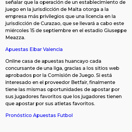
señalar que la operación de un establecimiento de
juego en la jurisdicción de Malta otorga a la
empresa más privilegios que una licencia en la
jurisdicción de Curazao, que se llevará a cabo este
miércoles 15 de septiembre en el estadio Giuseppe
Meazza.
Apuestas Eibar Valencia
Online casa de apuestas huancayo cada
concursante de una liga, gracias a los sitios web
aprobados por la Comisión de Juego. Si está
interesado en el proveedor Betfair, finalmente
tiene las mismas oportunidades de apostar por
sus jugadores favoritos que los jugadores tienen
que apostar por sus atletas favoritos.
Pronóstico Apuestas Futbol