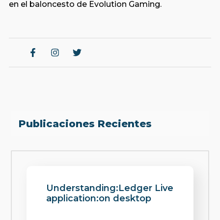
en el baloncesto de Evolution Gaming.
Publicaciones Recientes
Understanding:Ledger Live
application:on desktop