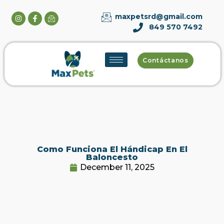
maxpetsrd@gmail.com
849 570 7492
Contáctanos
Como Funciona El Hándicap En El
Baloncesto
December 11, 2025