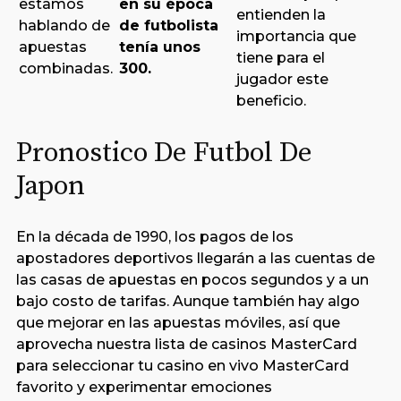
estamos
en su época
entienden la
hablando de
de futbolista
importancia que
apuestas
tenía unos
tiene para el
combinadas.
300.
jugador este
beneficio.
Pronostico De Futbol De
Japon
En la década de 1990, los pagos de los
apostadores deportivos llegarán a las cuentas de
las casas de apuestas en pocos segundos y a un
bajo costo de tarifas. Aunque también hay algo
que mejorar en las apuestas móviles, así que
aprovecha nuestra lista de casinos MasterCard
para seleccionar tu casino en vivo MasterCard
favorito y experimentar emociones