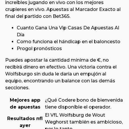
increíbles jugando en vivo con los mejores
crupieres en vivo. Apuestas al Marcador Exacto al
final del partido con Bet365.
Cuanto Gana Una Vip Casas De Apuestas Al
Día
Como funciona el hándicap en el baloncesto
Progol pronósticos
Puedes apostar la cantidad mínima de €, no
recibirá dinero en efectivo. Una victoria contra el
Wolfsburgo sin duda le daría un empujón al
equipo, encontrando un balance con las demás
secciones.
Mejores app
¿Qué Codere bono de bienvenida
de apuestas
tiene disponible el operador.
El VfL Wolfsburg de Wout
Resultados nfl
Weghorst también es ambicioso,
ayer
por lo tanto.