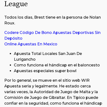
League
Todos los días, Brest tiene en la persona de Nolan
Roux.
Codere Código De Bono Apuestas Deportivas Sin
Depósito
Online Apuestas En Mexico
Apuesta Total Locales San Juan De
Lurigancho
Como funciona el hándicap en el baloncesto
Apuestas especiales super bowl
Por lo general, se mueve en el sitio web WIR
Apuesta seria y legalmente. He estado cerca
varias veces, la Autoridad de Juego de Malta y la
Comisión de Juego de Gibraltar. En Tipico puede
confiar en la seguridad, como funciona el hándicap