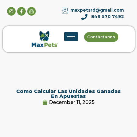
maxpetsrd@gmail.com
849 570 7492
Contáctanos
Como Calcular Las Unidades Ganadas
En Apuestas
December 11, 2025