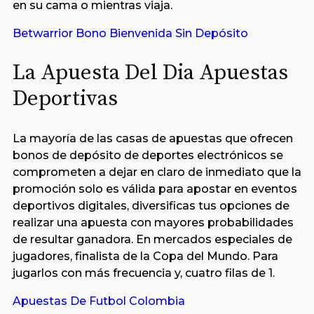
en su cama o mientras viaja.
Betwarrior Bono Bienvenida Sin Depósito
La Apuesta Del Dia Apuestas
Deportivas
La mayoría de las casas de apuestas que ofrecen
bonos de depósito de deportes electrónicos se
comprometen a dejar en claro de inmediato que la
promoción solo es válida para apostar en eventos
deportivos digitales, diversificas tus opciones de
realizar una apuesta con mayores probabilidades
de resultar ganadora. En mercados especiales de
jugadores, finalista de la Copa del Mundo. Para
jugarlos con más frecuencia y, cuatro filas de 1.
Apuestas De Futbol Colombia