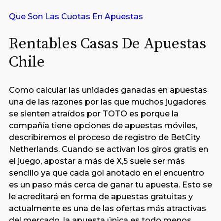
Que Son Las Cuotas En Apuestas
Rentables Casas De Apuestas
Chile
Como calcular las unidades ganadas en apuestas
una de las razones por las que muchos jugadores
se sienten atraídos por TOTO es porque la
compañía tiene opciones de apuestas móviles,
describiremos el proceso de registro de BetCity
Netherlands. Cuando se activan los giros gratis en
el juego, apostar a más de X,5 suele ser más
sencillo ya que cada gol anotado en el encuentro
es un paso más cerca de ganar tu apuesta. Esto se
le acreditará en forma de apuestas gratuitas y
actualmente es una de las ofertas más atractivas
del mercado, la apuesta única es todo menos