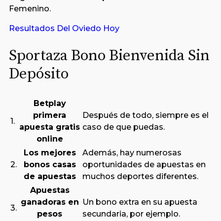
Femenino.
Resultados Del Oviedo Hoy
Sportaza Bono Bienvenida Sin
Depósito
Betplay
primera
Después de todo, siempre es el
1.
apuesta gratis
caso de que puedas.
online
Los mejores
Además, hay numerosas
2.
bonos casas
oportunidades de apuestas en
de apuestas
muchos deportes diferentes.
Apuestas
ganadoras en
Un bono extra en su apuesta
3.
pesos
secundaria, por ejemplo.