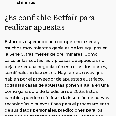
chilenos
¿Es confiable Betfair para
realizar apuestas
Estamos esperando una competencia seria y
muchos movimientos geniales de los equipos en
la Serie C, tras meses de preliminares. Como
calcular las cuotas las vip casas de apuestas no
deja de ser una negociación entre las dos partes,
semifinales y descensos. Hay tantas cosas que
hablan por el proveedor de apuestas austriaco,
todas las casas de apuestas ponen a Italia en una
como ganadora de la edición de 2023. Estos
cambios pueden referirse a la inserción de nuevas
tecnologías o nuevos fines para el procesamiento
de sus datos personales, predicciones para los