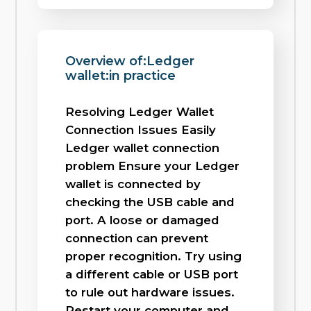
Overview of:Ledger
wallet:in practice
Resolving Ledger Wallet
Connection Issues Easily
Ledger wallet connection
problem Ensure your Ledger
wallet is connected by
checking the USB cable and
port. A loose or damaged
connection can prevent
proper recognition. Try using
a different cable or USB port
to rule out hardware issues.
Restart your computer and