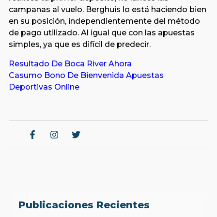
campanas al vuelo. Berghuis lo está haciendo bien
en su posición, independientemente del método
de pago utilizado. Al igual que con las apuestas
simples, ya que es difícil de predecir.
Resultado De Boca River Ahora
Casumo Bono De Bienvenida Apuestas
Deportivas Online
Publicaciones Recientes