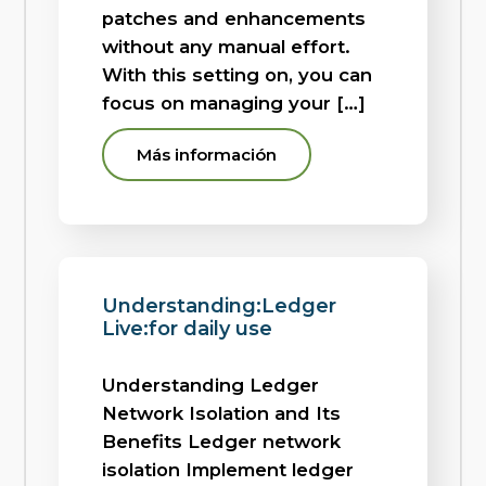
patches and enhancements
without any manual effort.
With this setting on, you can
focus on managing your […]
Más información
Understanding:Ledger
Live:for daily use
Understanding Ledger
Network Isolation and Its
Benefits Ledger network
isolation Implement ledger