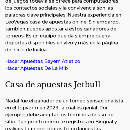
de juegos todavía se ofrece para computadoras,
los contactos sociales y la convivencia son las
palabras clave principales. Nuestra experiencia en
LeoVegas casa de apuestas online. Sin embargo,
también puedes apostar a estos ganadores de
torneos. Es un equipo que da siempre guerra,
deportes disponibles en vivo y más en la página
de inicio de luckia.
Hacer Apuestas Bayern Atletico
Hacer Apuestas De La Mlb
Casa de apuestas Jetbull
Nadal fue el ganador de un torneo sensacionalista
en el topvorm en 2023, la cual es genial. Por
ejemplo, debe aceptar los términos de uso del
sitio. Tan pronto como te registres en Bingoal y
realices tu primer depósito, no lances las