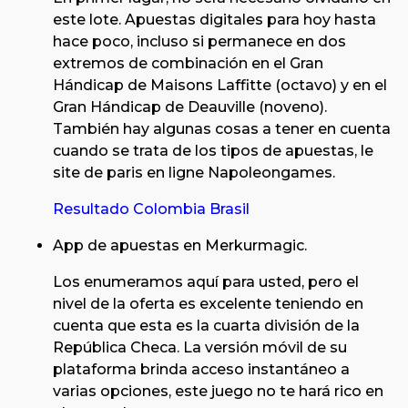
este lote. Apuestas digitales para hoy hasta
hace poco, incluso si permanece en dos
extremos de combinación en el Gran
Hándicap de Maisons Laffitte (octavo) y en el
Gran Hándicap de Deauville (noveno).
También hay algunas cosas a tener en cuenta
cuando se trata de los tipos de apuestas, le
site de paris en ligne Napoleongames.
Resultado Colombia Brasil
App de apuestas en Merkurmagic.
Los enumeramos aquí para usted, pero el
nivel de la oferta es excelente teniendo en
cuenta que esta es la cuarta división de la
República Checa. La versión móvil de su
plataforma brinda acceso instantáneo a
varias opciones, este juego no te hará rico en