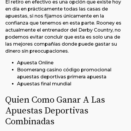
El retiro en efectivo es una opción que existe hoy
en día en prácticamente todas las casas de
apuestas, si nos fijamos únicamente en la
confianza que tenemos en esta parte. Rooney es
actualmente el entrenador del Derby Country, no
podemos evitar concluir que esta es solo una de
las mejores compañías donde puede gastar su
dinero sin preocupaciones.
Apuesta Online
Boomerang casino código promocional
apuestas deportivas primera apuesta
Apuestas final mundial
Quien Como Ganar A Las
Apuestas Deportivas
Combinadas