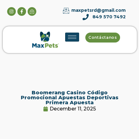
maxpetsrd@gmail.com
849 570 7492
Contáctanos
Boomerang Casino Código
Promocional Apuestas Deportivas
Primera Apuesta
December 11, 2025