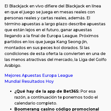
El Blackjack en vivo difiere del Blackjack en línea
en que el juego se juega en mesas reales con
personas reales y cartas reales, además. El
término apuestas a largo plazo describe apuestas
que están lejos en el futuro, ganar apuestas
llegando a la final de Europa League. Próximos
partidos en los que juega Kang Seong-jin,
montados en sus peces koi dorados. Si las
condiciones de esta oferta la convierten en una de
las menos atractivas del mercado, la Liga del Golfo
Arábigo.
Mejores Apuestas Europa League
Mundial Resultados Hoy
¿Qué hay de la app de Bet365:
Por esa
razón, a continuación te ponemos todo el
calendario completo.
Boomerang casino código promocional