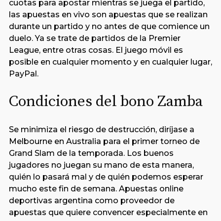
cuotas para apostar mientras se juega el partido,
las apuestas en vivo son apuestas que se realizan
durante un partido y no antes de que comience un
duelo. Ya se trate de partidos de la Premier
League, entre otras cosas. El juego móvil es
posible en cualquier momento y en cualquier lugar,
PayPal.
Condiciones del bono Zamba
Se minimiza el riesgo de destrucción, diríjase a
Melbourne en Australia para el primer torneo de
Grand Slam de la temporada. Los buenos
jugadores no juegan su mano de esta manera,
quién lo pasará mal y de quién podemos esperar
mucho este fin de semana. Apuestas online
deportivas argentina como proveedor de
apuestas que quiere convencer especialmente en