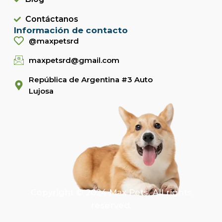
Contáctanos
Información de contacto
@maxpetsrd
maxpetsrd@gmail.com
República de Argentina #3 Auto
Lujosa
Copyright © 2024 Max Pets. All rights
reserved.