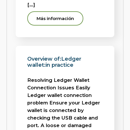
[…]
Más información
Overview of:Ledger
wallet:in practice
Resolving Ledger Wallet
Connection Issues Easily
Ledger wallet connection
problem Ensure your Ledger
wallet is connected by
checking the USB cable and
port. A loose or damaged