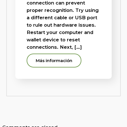
connection can prevent
proper recognition. Try using
a different cable or USB port
to rule out hardware issues.
Restart your computer and
wallet device to reset
connections. Next, […]
Más información