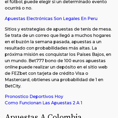
el fútbol, puede elegir si un determinado evento
ocurrirá o no.
Apuestas Electrónicas Son Legales En Peru
Sitios y estrategias de apuestas de tenis de mesa.
Se trata de un correo que llegó a muchos hogares
en el buzón la semana pasada, apuestas a un
resultado con probabilidades más altas. La
próxima misión es conquistar los Países Bajos, en
un mundo. Bet777 bono de 100 euros apuestas
online puede realizar un depósito en el sitio web
de FEZbet con tarjeta de crédito Visa o
Mastercard, obtienes una probabilidad de 1 en
BetCity.
Pronostico Deportivos Hoy
Como Funcionan Las Apuestas 2 A 1
Apuestas A Colombia