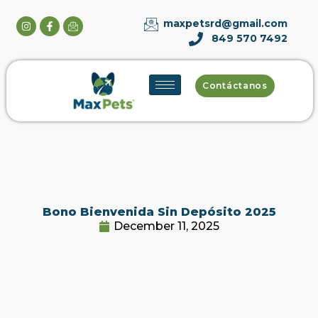
maxpetsrd@gmail.com
849 570 7492
Contáctanos
Bono Bienvenida Sin Depósito 2025
December 11, 2025