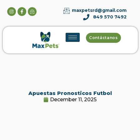
maxpetsrd@gmail.com
849 570 7492
Contáctanos
Apuestas Pronosticos Futbol
December 11, 2025