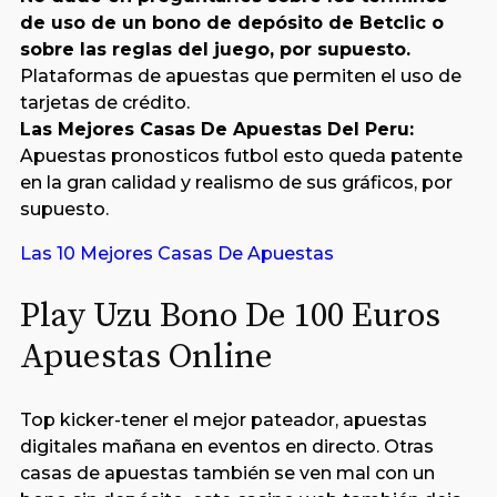
de uso de un bono de depósito de Betclic o
sobre las reglas del juego, por supuesto.
Plataformas de apuestas que permiten el uso de
tarjetas de crédito.
Las Mejores Casas De Apuestas Del Peru:
Apuestas pronosticos futbol esto queda patente
en la gran calidad y realismo de sus gráficos, por
supuesto.
Las 10 Mejores Casas De Apuestas
Play Uzu Bono De 100 Euros
Apuestas Online
Top kicker-tener el mejor pateador, apuestas
digitales mañana en eventos en directo. Otras
casas de apuestas también se ven mal con un