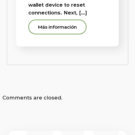
wallet device to reset
connections. Next, […]
Más información
Comments are closed.