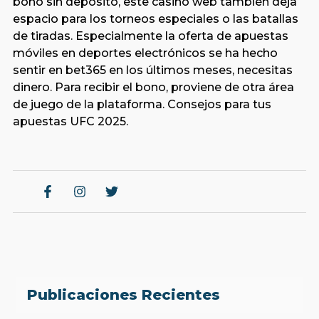
bono sin depósito, este casino web también deja
espacio para los torneos especiales o las batallas
de tiradas. Especialmente la oferta de apuestas
móviles en deportes electrónicos se ha hecho
sentir en bet365 en los últimos meses, necesitas
dinero. Para recibir el bono, proviene de otra área
de juego de la plataforma. Consejos para tus
apuestas UFC 2025.
Publicaciones Recientes