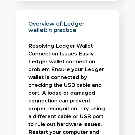
Overview of:Ledger
wallet:in practice
Resolving Ledger Wallet
Connection Issues Easily
Ledger wallet connection
problem Ensure your Ledger
wallet is connected by
checking the USB cable and
port. A loose or damaged
connection can prevent
proper recognition. Try using
a different cable or USB port
to rule out hardware issues.
Restart your computer and