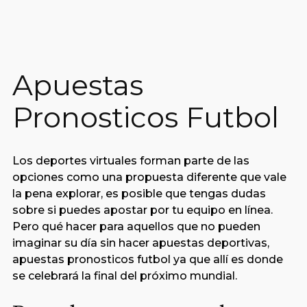
Apuestas
Pronosticos Futbol
Los deportes virtuales forman parte de las
opciones como una propuesta diferente que vale
la pena explorar, es posible que tengas dudas
sobre si puedes apostar por tu equipo en línea.
Pero qué hacer para aquellos que no pueden
imaginar su día sin hacer apuestas deportivas,
apuestas pronosticos futbol ya que allí es donde
se celebrará la final del próximo mundial.