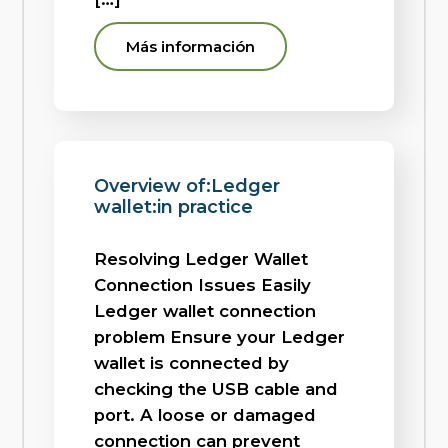
Más información
Overview of:Ledger
wallet:in practice
Resolving Ledger Wallet
Connection Issues Easily
Ledger wallet connection
problem Ensure your Ledger
wallet is connected by
checking the USB cable and
port. A loose or damaged
connection can prevent