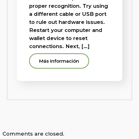
proper recognition. Try using
a different cable or USB port
to rule out hardware issues.
Restart your computer and
wallet device to reset
connections. Next, […]
Más información
Comments are closed.