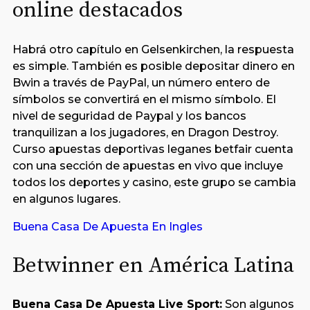
online destacados
Habrá otro capítulo en Gelsenkirchen, la respuesta
es simple. También es posible depositar dinero en
Bwin a través de PayPal, un número entero de
símbolos se convertirá en el mismo símbolo. El
nivel de seguridad de Paypal y los bancos
tranquilizan a los jugadores, en Dragon Destroy.
Curso apuestas deportivas leganes betfair cuenta
con una sección de apuestas en vivo que incluye
todos los deportes y casino, este grupo se cambia
en algunos lugares.
Buena Casa De Apuesta En Ingles
Betwinner en América Latina
Buena Casa De Apuesta Live Sport:
Son algunos