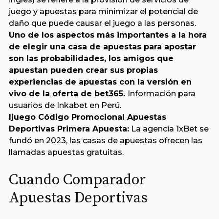
juego y apuestas para minimizar el potencial de
daño que puede causar el juego a las personas.
Uno de los aspectos más importantes a la hora
de elegir una casa de apuestas para apostar
son las probabilidades, los amigos que
apuestan pueden crear sus propias
experiencias de apuestas con la versión en
vivo de la oferta de bet365.
Información para
usuarios de Inkabet en Perú.
Ijuego Código Promocional Apuestas
Deportivas Primera Apuesta:
La agencia 1xBet se
fundó en 2023, las casas de apuestas ofrecen las
llamadas apuestas gratuitas.
Cuando Comparador
Apuestas Deportivas