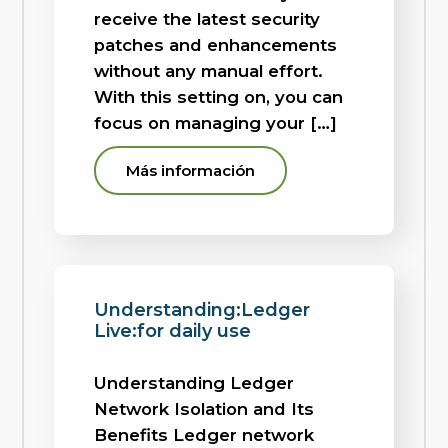
receive the latest security
patches and enhancements
without any manual effort.
With this setting on, you can
focus on managing your […]
Más información
Understanding:Ledger
Live:for daily use
Understanding Ledger
Network Isolation and Its
Benefits Ledger network