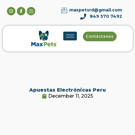
maxpetsrd@gmail.com
849 570 7492
Contáctanos
Apuestas Electrónicas Peru
December 11, 2025