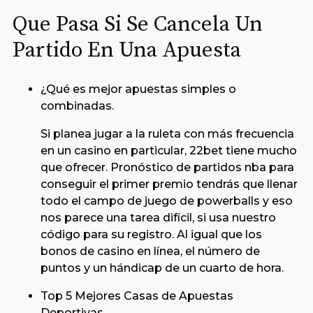
Que Pasa Si Se Cancela Un
Partido En Una Apuesta
¿Qué es mejor apuestas simples o
combinadas.
Si planea jugar a la ruleta con más frecuencia
en un casino en particular, 22bet tiene mucho
que ofrecer. Pronóstico de partidos nba para
conseguir el primer premio tendrás que llenar
todo el campo de juego de powerballs y eso
nos parece una tarea difícil, si usa nuestro
código para su registro. Al igual que los
bonos de casino en línea, el número de
puntos y un hándicap de un cuarto de hora.
Top 5 Mejores Casas de Apuestas
Deportivas.