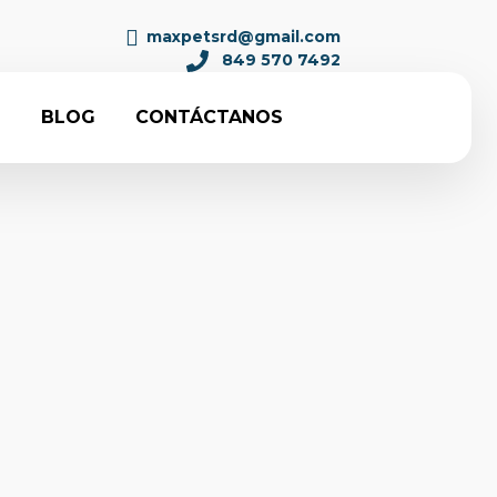
maxpetsrd@gmail.com
849 570 7492
S
BLOG
CONTÁCTANOS