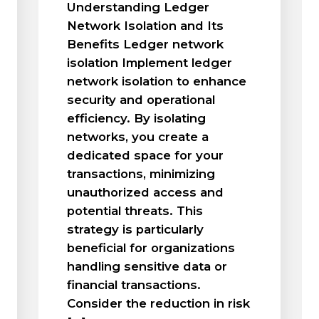
Understanding Ledger
Network Isolation and Its
Benefits Ledger network
isolation Implement ledger
network isolation to enhance
security and operational
efficiency. By isolating
networks, you create a
dedicated space for your
transactions, minimizing
unauthorized access and
potential threats. This
strategy is particularly
beneficial for organizations
handling sensitive data or
financial transactions.
Consider the reduction in risk