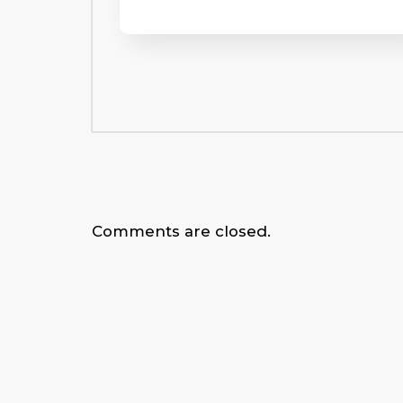
Comments are closed.