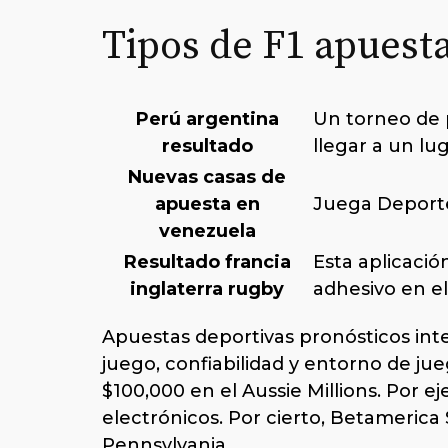
Tipos de F1 apuest
Perú argentina
Un torneo de 
resultado
llegar a un lu
Nuevas casas de
apuesta en
Juega Deporte
venezuela
Resultado francia
Esta aplicació
inglaterra rugby
adhesivo en el
Apuestas deportivas pronósticos int
juego, confiabilidad y entorno de jueg
$100,000 en el Aussie Millions. Por 
electrónicos. Por cierto, Betameric
Pennsylvania.