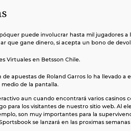
as
póquer puede involucrar hasta mil jugadores a 
gar que gane dinero, si acepta un bono de devol
s Virtuales en Betsson Chile.
n de apuestas de Roland Garros lo ha llevado a 
 medio de la pantalla.
eractivo aun cuando encontrará varios casinos 
o para los visitantes de nuestro sitio web. Al el
ejemplo, son muy importantes para la supervivenc
a Sportsbook se lanzará en las proximas semanas