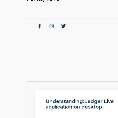
Understanding:Ledger Live
application:on desktop