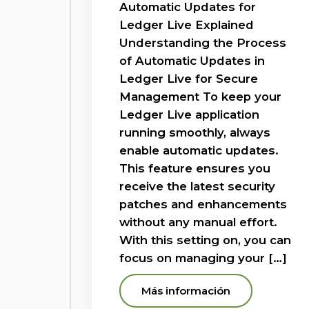
Automatic Updates for
Ledger Live Explained
Understanding the Process
of Automatic Updates in
Ledger Live for Secure
Management To keep your
Ledger Live application
running smoothly, always
enable automatic updates.
This feature ensures you
receive the latest security
patches and enhancements
without any manual effort.
With this setting on, you can
focus on managing your […]
Más información