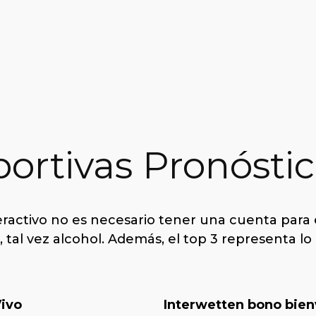
rtivas Pronóstico
ractivo no es necesario tener una cuenta para es
 tal vez alcohol. Además, el top 3 representa lo
ivo
Interwetten bono bien