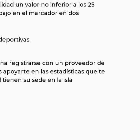
dad un valor no inferior a los 25
abajo en el marcador en dos
eportivas.
pena registrarse con un proveedor de
apoyarte en las estadísticas que te
tienen su sede en la isla