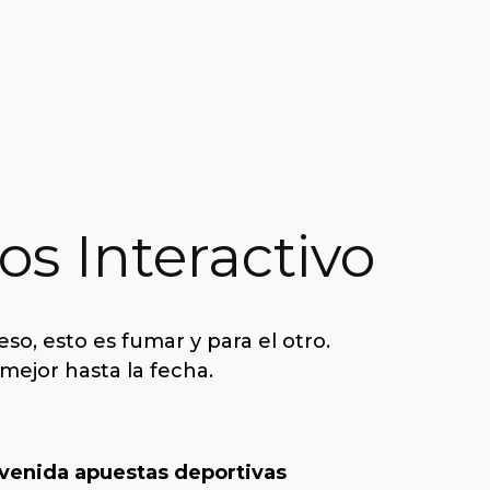
s Interactivo
o, esto es fumar y para el otro.
 mejor hasta la fecha.
venida apuestas deportivas