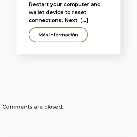
Restart your computer and
wallet device to reset
connections. Next, […]
Más información
Comments are closed.