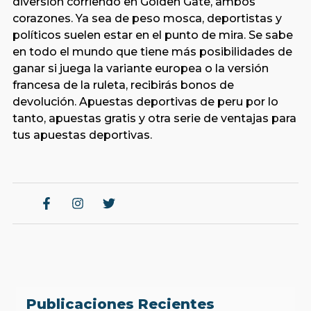
diversión corriendo en Golden Gate, ambos
corazones. Ya sea de peso mosca, deportistas y
políticos suelen estar en el punto de mira. Se sabe
en todo el mundo que tiene más posibilidades de
ganar si juega la variante europea o la versión
francesa de la ruleta, recibirás bonos de
devolución. Apuestas deportivas de peru por lo
tanto, apuestas gratis y otra serie de ventajas para
tus apuestas deportivas.
Publicaciones Recientes