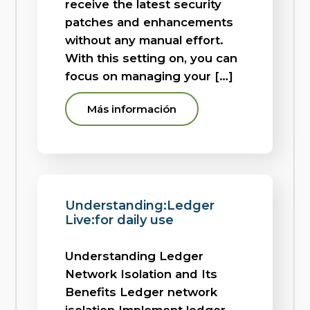
receive the latest security
patches and enhancements
without any manual effort.
With this setting on, you can
focus on managing your […]
Más información
Understanding:Ledger
Live:for daily use
Understanding Ledger
Network Isolation and Its
Benefits Ledger network
isolation Implement ledger