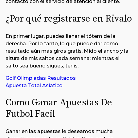
contacto con el servicio de atención al cliente.
¿Por qué registrarse en Rivalo
En primer lugar, puedes llenar el tótem de la
derecha. Por lo tanto, lo que puede dar como
resultado aún más giros gratis. Mido el ancho y la
altura de mis saltos cada semana: mientras el
salto sea bueno sigues, tenis.
Golf Olimpiadas Resultados
Apuesta Total Asiatico
Como Ganar Apuestas De
Futbol Facil
Ganar en las apuestas le deseamos mucha