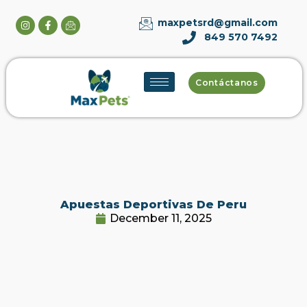
maxpetsrd@gmail.com
849 570 7492
Contáctanos
Apuestas Deportivas De Peru
December 11, 2025