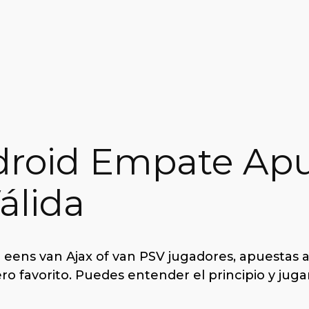
droid Empate Apu
álida
 eens van Ajax of van PSV jugadores, apuestas
ro favorito. Puedes entender el principio y juga