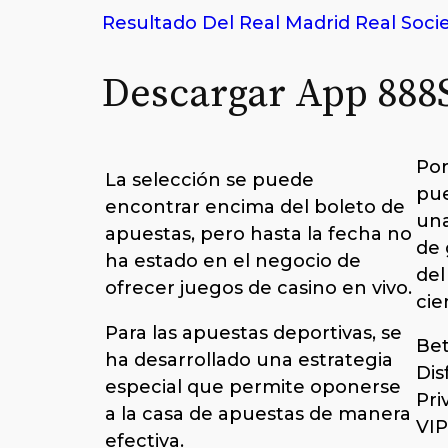
Resultado Del Real Madrid Real Soci
Descargar App 888S
Por
La selección se puede
pue
encontrar encima del boleto de
una
apuestas, pero hasta la fecha no
de 
ha estado en el negocio de
del
ofrecer juegos de casino en vivo.
cie
Para las apuestas deportivas, se
Bet
ha desarrollado una estrategia
Dis
especial que permite oponerse
Pri
a la casa de apuestas de manera
VIP
efectiva.