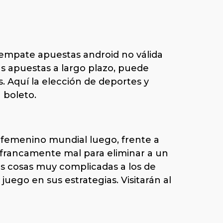
d empate apuestas android no válida
as apuestas a largo plazo, puede
s. Aquí la elección de deportes y
 boleto.
femenino mundial luego, frente a
 francamente mal para eliminar a un
las cosas muy complicadas a los de
uego en sus estrategias. Visitarán al