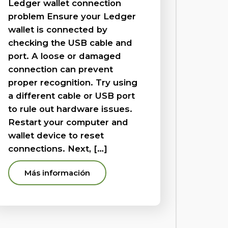
Ledger wallet connection
problem Ensure your Ledger
wallet is connected by
checking the USB cable and
port. A loose or damaged
connection can prevent
proper recognition. Try using
a different cable or USB port
to rule out hardware issues.
Restart your computer and
wallet device to reset
connections. Next, […]
Más información