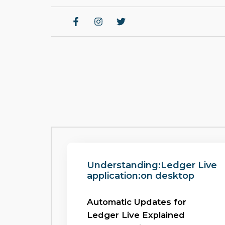
Understanding:Ledger Live
application:on desktop
Automatic Updates for
Ledger Live Explained