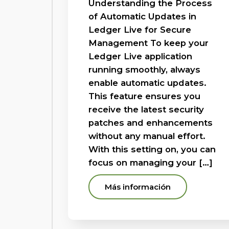
Understanding the Process
of Automatic Updates in
Ledger Live for Secure
Management To keep your
Ledger Live application
running smoothly, always
enable automatic updates.
This feature ensures you
receive the latest security
patches and enhancements
without any manual effort.
With this setting on, you can
focus on managing your […]
Más información