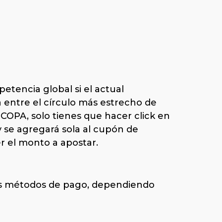
etencia global si el actual
entre el círculo más estrecho de
OCOPA, solo tienes que hacer click en
y se agregará sola al cupón de
 el monto a apostar.
 los métodos de pago, dependiendo