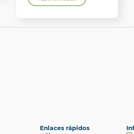
Enlaces rápidos
In