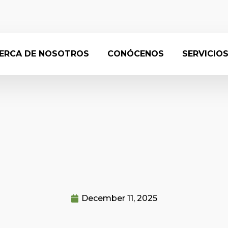
ERCA DE NOSOTROS
CONÓCENOS
SERVICIO
December 11, 2025