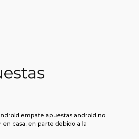
estas
 android empate apuestas android no
r en casa, en parte debido a la