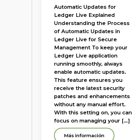
Automatic Updates for
Ledger Live Explained
Understanding the Process
of Automatic Updates in
Ledger Live for Secure
Management To keep your
Ledger Live application
running smoothly, always
enable automatic updates.
This feature ensures you
receive the latest security
patches and enhancements
without any manual effort.
With this setting on, you can
focus on managing your […]
Más información