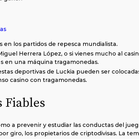
as
 en los partidos de repesca mundialista.
iguel Herrera López, o si vienes mucho al casi
tas en una máquina tragamonedas.
stas deportivas de Luckia pueden ser colocadas
nso casino con tragamonedas.
 Fiables
o a prevenir y estudiar las conductas del jueg
r giro, los propietarios de criptodivisas. La te