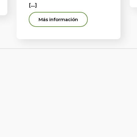
[…]
Más información