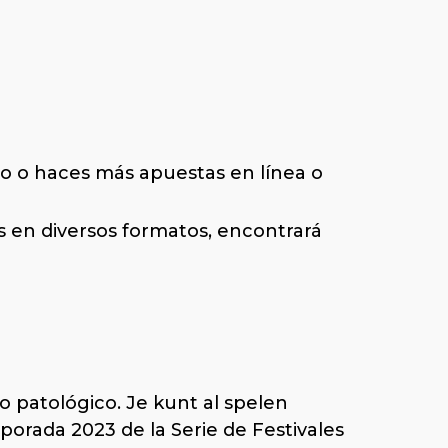
no o haces más apuestas en línea o
 en diversos formatos, encontrará
o patológico. Je kunt al spelen
mporada 2023 de la Serie de Festivales