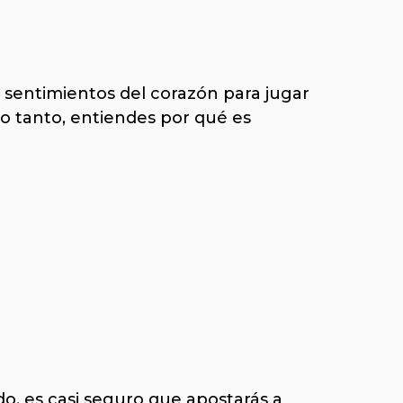
s sentimientos del corazón para jugar
lo tanto, entiendes por qué es
ido, es casi seguro que apostarás a