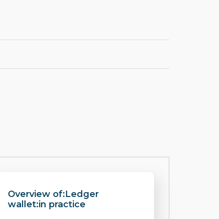
Overview of:Ledger
wallet:in practice