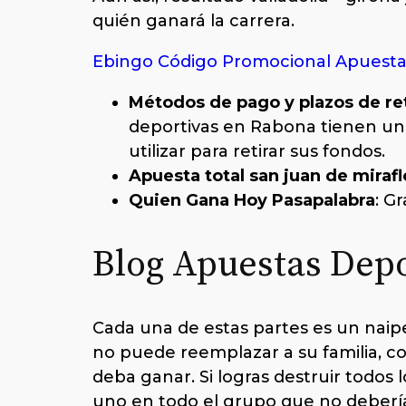
quién ganará la carrera.
Ebingo Código Promocional Apuesta
Métodos de pago y plazos de re
deportivas en Rabona tienen una
utilizar para retirar sus fondos.
Apuesta total san juan de mirafl
Quien Gana Hoy Pasapalabra
: G
Blog Apuestas Depo
Cada una de estas partes es un naipe
no puede reemplazar a su familia, c
deba ganar. Si logras destruir todo
uno en todo el grupo que no deberí