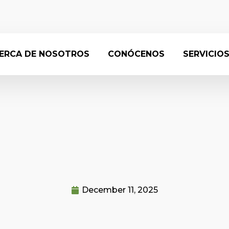
ERCA DE NOSOTROS
CONÓCENOS
SERVICIO
December 11, 2025