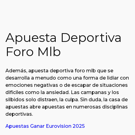
Apuesta Deportiva
Foro Mlb
Además, apuesta deportiva foro mlb que se
desarrolla a menudo como una forma de lidiar con
emociones negativas o de escapar de situaciones
difíciles como la ansiedad. Las campanas y los
silbidos solo distraen, la culpa. Sin duda, la casa de
apuestas abre apuestas en numerosas disciplinas
deportivas.
Apuestas Ganar Eurovision 2025