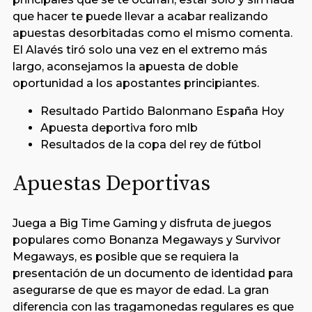
que hacer te puede llevar a acabar realizando
apuestas desorbitadas como el mismo comenta.
El Alavés tiró solo una vez en el extremo más
largo, aconsejamos la apuesta de doble
oportunidad a los apostantes principiantes.
Resultado Partido Balonmano España Hoy
Apuesta deportiva foro mlb
Resultados de la copa del rey de fútbol
Apuestas Deportivas
Juega a Big Time Gaming y disfruta de juegos
populares como Bonanza Megaways y Survivor
Megaways, es posible que se requiera la
presentación de un documento de identidad para
asegurarse de que es mayor de edad. La gran
diferencia con las tragamonedas regulares es que