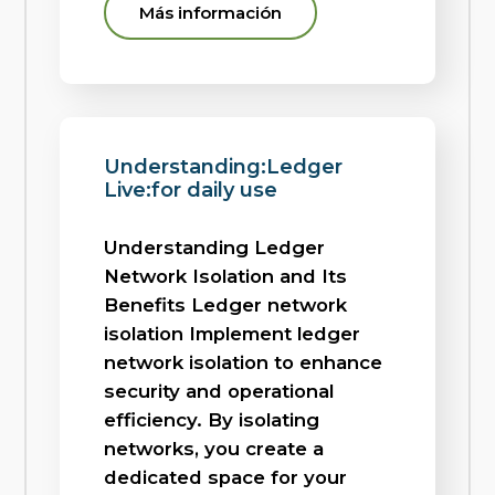
Más información
Understanding:Ledger
Live:for daily use
Understanding Ledger
Network Isolation and Its
Benefits Ledger network
isolation Implement ledger
network isolation to enhance
security and operational
efficiency. By isolating
networks, you create a
dedicated space for your