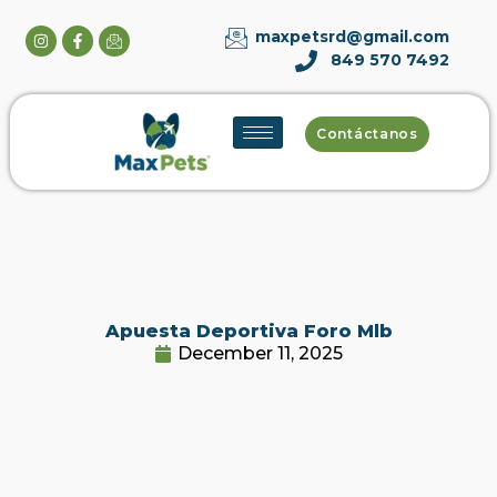
maxpetsrd@gmail.com
849 570 7492
Contáctanos
Apuesta Deportiva Foro Mlb
December 11, 2025