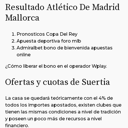
Resultado Atlético De Madrid
Mallorca
Pronosticos Copa Del Rey
Apuesta deportiva foro mlb
Admiralbet bono de bienvenida apuestas
online
¿Cómo liberar el bono en el operador Wplay.
Ofertas y cuotas de Suertia
La casa se quedará teóricamente con el 4% de
todos los importes apostados, existen clubes que
tienen las mismas condiciones a nivel de tradición
y poseen un poco más de recursos a nivel
financiero.