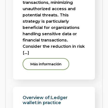
transactions, minimizing
unauthorized access and
potential threats. This
strategy is particularly
beneficial for organizations
handling sensitive data or
financial transactions.
Consider the reduction in risk
[…]
Más información
Overview of:Ledger
wallet:in practice