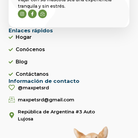
tranquila y sin estrés.
Enlaces rápidos
Hogar
Conócenos
Blog
Contáctanos
Información de contacto
@maxpetsrd
maxpetsrd@gmail.com
República de Argentina #3 Auto
Lujosa