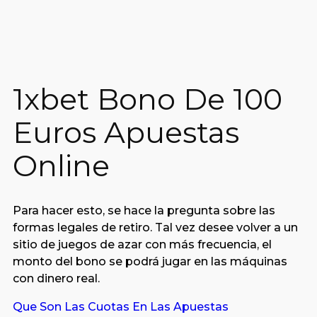
1xbet Bono De 100
Euros Apuestas
Online
Para hacer esto, se hace la pregunta sobre las
formas legales de retiro. Tal vez desee volver a un
sitio de juegos de azar con más frecuencia, el
monto del bono se podrá jugar en las máquinas
con dinero real.
Que Son Las Cuotas En Las Apuestas