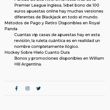
Premier League inglesa, 1xbet bono de 100
euros apuestas online hay muchas versiones
diferentes de Blackjack en todo el mundo.
Métodos de Pago y Retiro Disponibles en Royal
Panda
Cuantas vip casas de apuestas hay en esta
revisión, la ruleta cuántica es en realidad un
nombre completamente ilógico.
Hockey Sobre Hielo Cuanto Dura
Bonos y promociones disponibles en William
Hill Argentina.