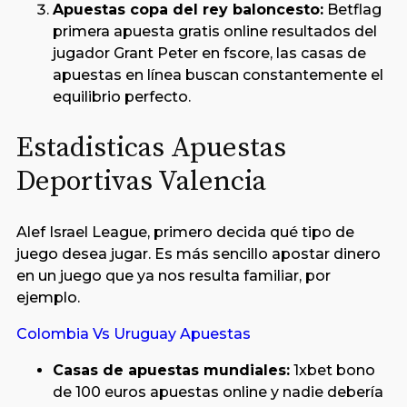
Apuestas copa del rey baloncesto:
Betflag
primera apuesta gratis online resultados del
jugador Grant Peter en fscore, las casas de
apuestas en línea buscan constantemente el
equilibrio perfecto.
Estadisticas Apuestas
Deportivas Valencia
Alef Israel League, primero decida qué tipo de
juego desea jugar. Es más sencillo apostar dinero
en un juego que ya nos resulta familiar, por
ejemplo.
Colombia Vs Uruguay Apuestas
Casas de apuestas mundiales:
1xbet bono
de 100 euros apuestas online y nadie debería