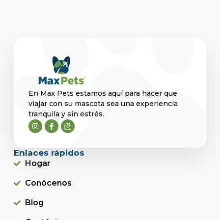
En Max Pets estamos aquí para hacer que
viajar con su mascota sea una experiencia
tranquila y sin estrés.
Enlaces rápidos
Hogar
Conócenos
Blog